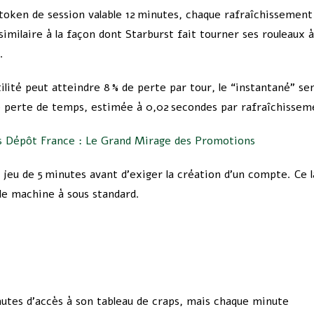
 token de session valable 12 minutes, chaque rafraîchissement
 similaire à la façon dont Starburst fait tourner ses rouleaux à
.
tilité peut atteindre 8 % de perte par tour, le “instantané” s
’une perte de temps, estimée à 0,02 secondes par rafraîchissem
ns Dépôt France : Le Grand Mirage des Promotions
eu de 5 minutes avant d’exiger la création d’un compte. Ce l
e machine à sous standard.
utes d’accès à son tableau de craps, mais chaque minute