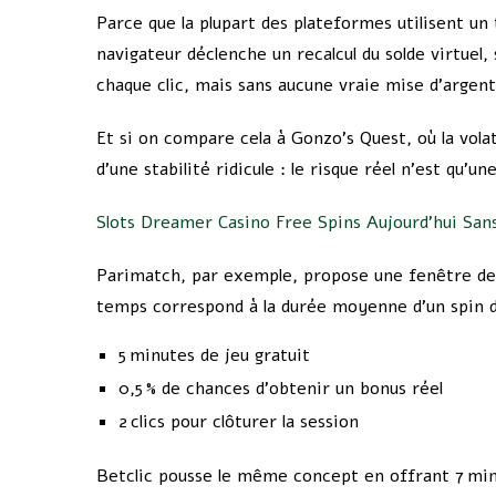
Parce que la plupart des plateformes utilisent un
navigateur déclenche un recalcul du solde virtuel,
chaque clic, mais sans aucune vraie mise d’argent
Et si on compare cela à Gonzo’s Quest, où la vola
d’une stabilité ridicule : le risque réel n’est qu
Slots Dreamer Casino Free Spins Aujourd’hui Sa
Parimatch, par exemple, propose une fenêtre de j
temps correspond à la durée moyenne d’un spin d
5 minutes de jeu gratuit
0,5 % de chances d’obtenir un bonus réel
2 clics pour clôturer la session
Betclic pousse le même concept en offrant 7 min