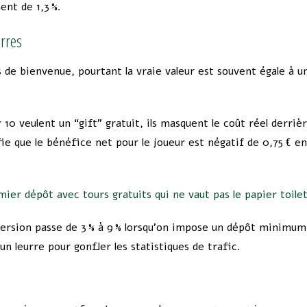
nt de 1,3 %.
urres
 de bienvenue, pourtant la vraie valeur est souvent égale à u
10 veulent un “gift” gratuit, ils masquent le coût réel derriè
ie que le bénéfice net pour le joueur est négatif de 0,75 € en
ier dépôt avec tours gratuits qui ne vaut pas le papier toile
version passe de 3 % à 9 % lorsqu’on impose un dépôt minimum
un leurre pour gonfler les statistiques de trafic.