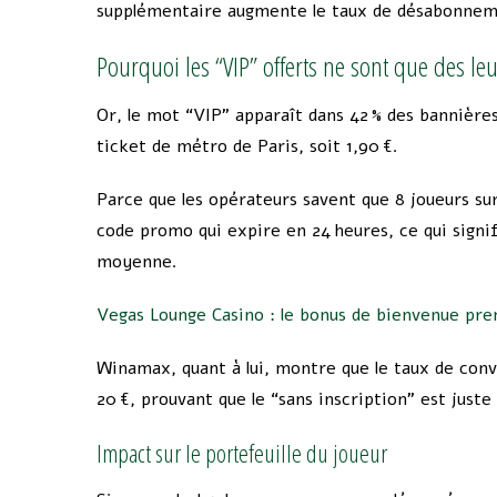
supplémentaire augmente le taux de désabonneme
Pourquoi les “VIP” offerts ne sont que des le
Or, le mot “VIP” apparaît dans 42 % des bannières
ticket de métro de Paris, soit 1,90 €.
Parce que les opérateurs savent que 8 joueurs sur 
code promo qui expire en 24 heures, ce qui signif
moyenne.
Vegas Lounge Casino : le bonus de bienvenue prem
Winamax, quant à lui, montre que le taux de con
20 €, prouvant que le “sans inscription” est juste 
Impact sur le portefeuille du joueur