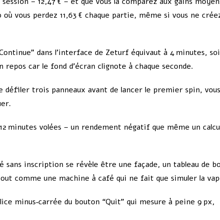
session – 12,47 € – et que vous la comparez aux gains moyen
o où vous perdez 11,63 € chaque partie, même si vous ne crée
Continue” dans l’interface de Zeturf équivaut à 4 minutes, soi
un repos car le fond d’écran clignote à chaque seconde.
re défiler trois panneaux avant de lancer le premier spin, vou
uer.
is 12 minutes volées – un rendement négatif que même un calcu
é sans inscription se révèle être une façade, un tableau de b
 tout comme une machine à café qui ne fait que simuler la vap
olice minus‑carrée du bouton “Quit” qui mesure à peine 9 px,