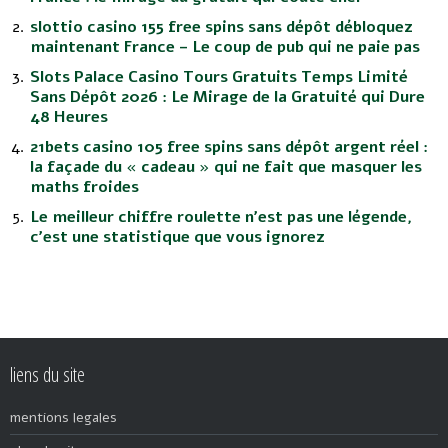
slottio casino 155 free spins sans dépôt débloquez
maintenant France – Le coup de pub qui ne paie pas
Slots Palace Casino Tours Gratuits Temps Limité
Sans Dépôt 2026 : Le Mirage de la Gratuité qui Dure
48 Heures
21bets casino 105 free spins sans dépôt argent réel :
la façade du « cadeau » qui ne fait que masquer les
maths froides
Le meilleur chiffre roulette n’est pas une légende,
c’est une statistique que vous ignorez
liens du site
mentions legales