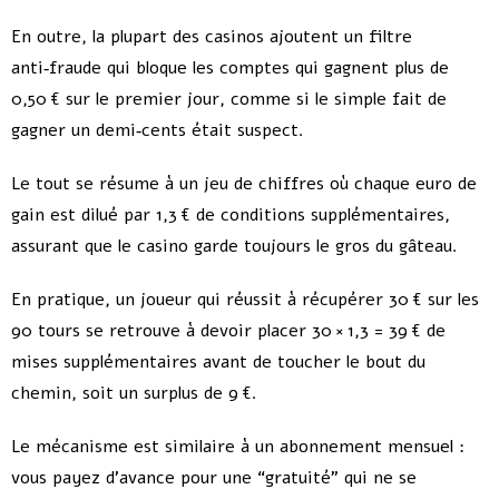
En outre, la plupart des casinos ajoutent un filtre
anti‑fraude qui bloque les comptes qui gagnent plus de
0,50 € sur le premier jour, comme si le simple fait de
gagner un demi‑cents était suspect.
Le tout se résume à un jeu de chiffres où chaque euro de
gain est dilué par 1,3 € de conditions supplémentaires,
assurant que le casino garde toujours le gros du gâteau.
En pratique, un joueur qui réussit à récupérer 30 € sur les
90 tours se retrouve à devoir placer 30 × 1,3 = 39 € de
mises supplémentaires avant de toucher le bout du
chemin, soit un surplus de 9 €.
Le mécanisme est similaire à un abonnement mensuel :
vous payez d’avance pour une “gratuité” qui ne se