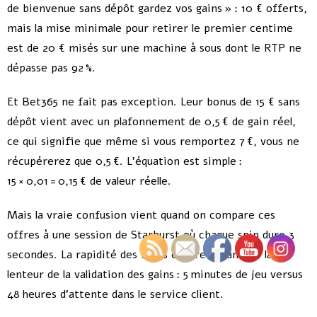
de bienvenue sans dépôt gardez vos gains » : 10 € offerts,
mais la mise minimale pour retirer le premier centime
est de 20 € misés sur une machine à sous dont le RTP ne
dépasse pas 92 %.
Et Bet365 ne fait pas exception. Leur bonus de 15 € sans
dépôt vient avec un plafonnement de 0,5 € de gain réel,
ce qui signifie que même si vous remportez 7 €, vous ne
récupérerez que 0,5 €. L’équation est simple :
15 × 0,01 = 0,15 € de valeur réelle.
Mais la vraie confusion vient quand on compare ces
offres à une session de Starburst où chaque spin dure 3
secondes. La rapidité des tours éclaire davantage la
lenteur de la validation des gains : 5 minutes de jeu versus
48 heures d’attente dans le service client.