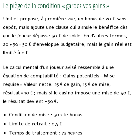
Le piège de la condition « gardez vos gains »
Unibet propose, à première vue, un bonus de 20 € sans
dépôt, mais ajoute une clause qui annule le bénéfice dès
que le joueur dépasse 30 € de solde. En d’autres termes,
20 + 30 = 50 € d’enveloppe budgétaire, mais le gain réel est
limité à 0 €.
Le calcul mental d’un joueur avisé ressemble à une
équation de comptabilité : Gains potentiels – Mise
requise = Valeur nette. 25 € de gain, 15 € de mise,
résultat = 10 € ; mais si le casino impose une mise de 40 €,
le résultat devient –30 €.
Condition de mise : 30 x le bonus
Limite de retrait : 0,5 €
Temps de traitement : 72 heures