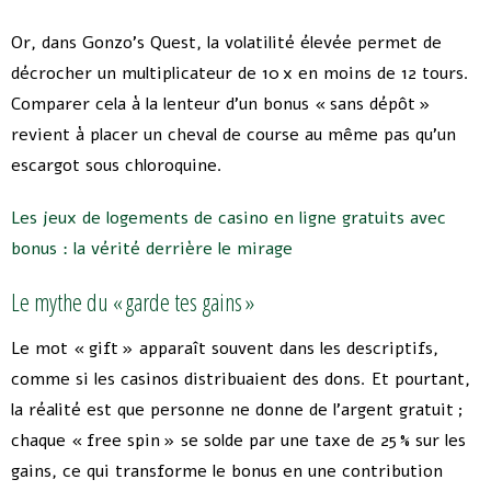
Or, dans Gonzo’s Quest, la volatilité élevée permet de
décrocher un multiplicateur de 10 x en moins de 12 tours.
Comparer cela à la lenteur d’un bonus « sans dépôt »
revient à placer un cheval de course au même pas qu’un
escargot sous chloroquine.
Les jeux de logements de casino en ligne gratuits avec
bonus : la vérité derrière le mirage
Le mythe du « garde tes gains »
Le mot « gift » apparaît souvent dans les descriptifs,
comme si les casinos distribuaient des dons. Et pourtant,
la réalité est que personne ne donne de l’argent gratuit ;
chaque « free spin » se solde par une taxe de 25 % sur les
gains, ce qui transforme le bonus en une contribution