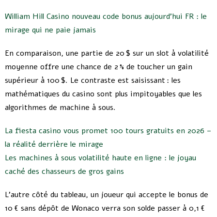
William Hill Casino nouveau code bonus aujourd’hui FR : le
mirage qui ne paie jamais
En comparaison, une partie de 20 $ sur un slot à volatilité
moyenne offre une chance de 2 % de toucher un gain
supérieur à 100 $. Le contraste est saisissant : les
mathématiques du casino sont plus impitoyables que les
algorithmes de machine à sous.
La fiesta casino vous promet 100 tours gratuits en 2026 –
la réalité derrière le mirage
Les machines à sous volatilité haute en ligne : le joyau
caché des chasseurs de gros gains
L’autre côté du tableau, un joueur qui accepte le bonus de
10 € sans dépôt de Wonaco verra son solde passer à 0,1 €