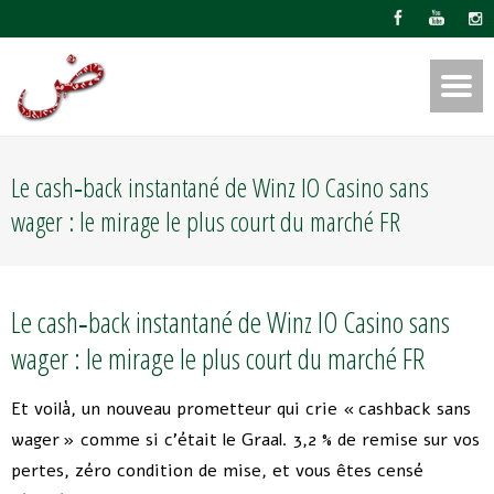
Le cash‑back instantané de Winz IO Casino sans
wager : le mirage le plus court du marché FR
Le cash‑back instantané de Winz IO Casino sans
wager : le mirage le plus court du marché FR
Et voilà, un nouveau prometteur qui crie « cashback sans
wager » comme si c’était le Graal. 3,2 % de remise sur vos
pertes, zéro condition de mise, et vous êtes censé