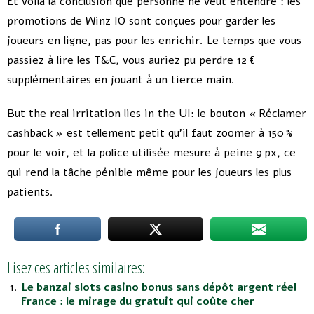
Et voilà la conclusion que personne ne veut entendre : les
promotions de Winz IO sont conçues pour garder les
joueurs en ligne, pas pour les enrichir. Le temps que vous
passiez à lire les T&C, vous auriez pu perdre 12 €
supplémentaires en jouant à un tierce main.
But the real irritation lies in the UI: le bouton « Réclamer
cashback » est tellement petit qu’il faut zoomer à 150 %
pour le voir, et la police utilisée mesure à peine 9 px, ce
qui rend la tâche pénible même pour les joueurs les plus
patients.
Lisez ces articles similaires:
Le banzai slots casino bonus sans dépôt argent réel
France : le mirage du gratuit qui coûte cher