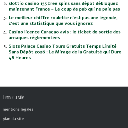
slottio casino 155 free spins sans dépôt débloquez
maintenant France – Le coup de pub qui ne paie pas
Le meilleur chiffre roulette n’est pas une légende,
c’est une statistique que vous ignorez
Casino licence Curaçao avis : le ticket de sortie des
arnaques réglementées
Slots Palace Casino Tours Gratuits Temps Limité
Sans Dépôt 2026 : Le Mirage de la Gratuité qui Dure
48 Heures
liens du site
mentions legales
plan du site