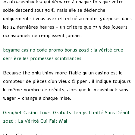
« auto‑cashback » qui démarre à chaque fois que votre
solde descend sous 50 €, mais elle se déclenche
uniquement si vous avez effectué au moins 5 déposes dans
les 24 dernières heures – un critère que 73 % des joueurs
occasionnels ne remplissent jamais.
bcgame casino code promo bonus 2026 : la vérité crue
derrière les promesses scintillantes
Because the only thing more fiable qu’un casino est le
compteur de pièces d’un vieux flipper : il indique toujours
le même nombre de crédits, alors que le « cashback sans
wager » change à chaque mise.
Genybet Casino Tours Gratuits Temps Limité Sans Dépôt
2026 : La Vérité Qui Fait Mal