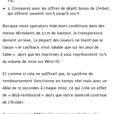
1 %).
3. Comparez avec les offres de dépôt bonus de Unibet,
qui offrent souvent 100 % jusqu’à 100 €.
Because most operators hide leurs conditions dans des
menus déroulants de 3 cm de hauteur, la transparence
devient un luxe. La plupart des joueurs ne lisent pas la
clause « le cashback n’est valable que sur les jeux de
table », alors que les machines à sous représentent 70 %
du volume de mise sur Winz IO.
Et comme si cela ne suffisait pas, le système de
remboursement fonctionne en temps réel mais avec un
délai de 15 secondes à chaque mise, ce qui crée un effet
de « déjà‑remboursé » alors que votre bankroll continue
de s’éroder.