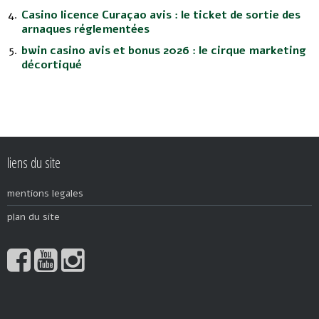
Casino licence Curaçao avis : le ticket de sortie des
arnaques réglementées
bwin casino avis et bonus 2026 : le cirque marketing
décortiqué
liens du site
mentions legales
plan du site