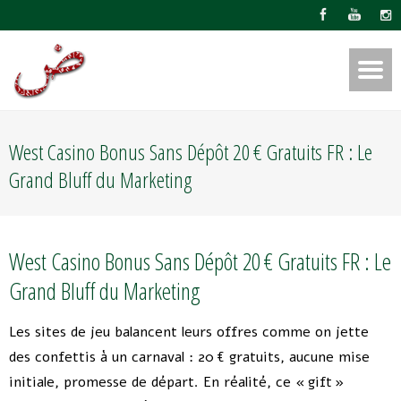
West Casino Bonus Sans Dépôt 20 € Gratuits FR : Le
Grand Bluff du Marketing
West Casino Bonus Sans Dépôt 20 € Gratuits FR : Le
Grand Bluff du Marketing
Les sites de jeu balancent leurs offres comme on jette
des confettis à un carnaval : 20 € gratuits, aucune mise
initiale, promesse de départ. En réalité, ce « gift »