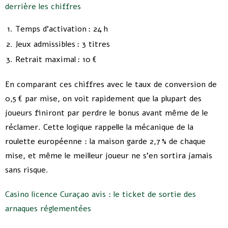
derrière les chiffres
Temps d’activation : 24 h
Jeux admissibles : 3 titres
Retrait maximal : 10 €
En comparant ces chiffres avec le taux de conversion de
0,5 € par mise, on voit rapidement que la plupart des
joueurs finiront par perdre le bonus avant même de le
réclamer. Cette logique rappelle la mécanique de la
roulette européenne : la maison garde 2,7 % de chaque
mise, et même le meilleur joueur ne s’en sortira jamais
sans risque.
Casino licence Curaçao avis : le ticket de sortie des
arnaques réglementées