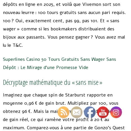
dépôts en ligne en 2025, et voilà que Vivemon sort son
nouveau leurre : 100 tours gratuits sans aucun pari requis.
100 ? Oui, exactement cent, pas 99, pas 101. Et « sans
wager » comme si les bookmakers distribuaient des
bijoux aux passants. Vous pensez gagner ? Vous avez mal
lu le T&C.
Superlines Casino 50 Tours Gratuits Sans Wager Sans
Dépôt : Le Mirage d’une Promesse Vide
Décryptage mathématique du « sans mise »
Imaginez que chaque spin de Starburst rapporte en
moyenne 0,96 € de gain brut. Multipliez par 100, vous
obtenez 96 €. Mais la maison impose un plafond de 20 €
de gain réel, ce qui ramène votre profit à 20 € au
maximum. Comparez‑vous à une partie de Gonzo’s Quest