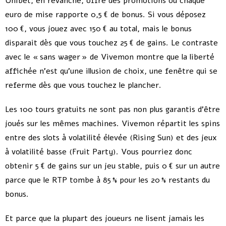
Unibet, en revanche, offre des promotions où chaque
euro de mise rapporte 0,5 € de bonus. Si vous déposez
100 €, vous jouez avec 150 € au total, mais le bonus
disparait dès que vous touchez 25 € de gains. Le contraste
avec le « sans wager » de Vivemon montre que la liberté
affichée n’est qu’une illusion de choix, une fenêtre qui se
referme dès que vous touchez le plancher.
Les 100 tours gratuits ne sont pas non plus garantis d’être
joués sur les mêmes machines. Vivemon répartit les spins
entre des slots à volatilité élevée (Rising Sun) et des jeux
à volatilité basse (Fruit Party). Vous pourriez donc
obtenir 5 € de gains sur un jeu stable, puis 0 € sur un autre
parce que le RTP tombe à 85 % pour les 20 % restants du
bonus.
Et parce que la plupart des joueurs ne lisent jamais les