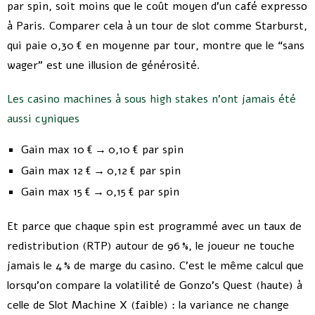
par spin, soit moins que le coût moyen d’un café expresso
à Paris. Comparer cela à un tour de slot comme Starburst,
qui paie 0,30 € en moyenne par tour, montre que le “sans
wager” est une illusion de générosité.
Les casino machines à sous high stakes n’ont jamais été
aussi cyniques
Gain max 10 € → 0,10 € par spin
Gain max 12 € → 0,12 € par spin
Gain max 15 € → 0,15 € par spin
Et parce que chaque spin est programmé avec un taux de
redistribution (RTP) autour de 96 %, le joueur ne touche
jamais le 4 % de marge du casino. C’est le même calcul que
lorsqu’on compare la volatilité de Gonzo’s Quest (haute) à
celle de Slot Machine X (faible) : la variance ne change