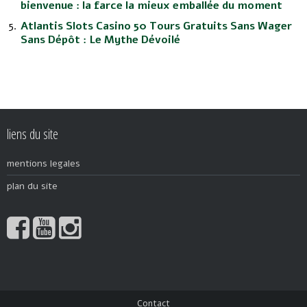
bienvenue : la farce la mieux emballée du moment
Atlantis Slots Casino 50 Tours Gratuits Sans Wager
Sans Dépôt : Le Mythe Dévoilé
liens du site
mentions legales
plan du site
Contact