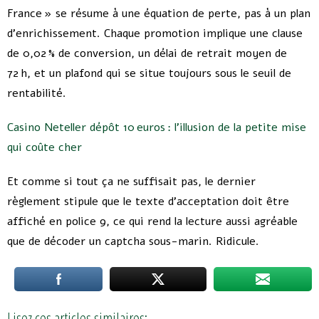
France » se résume à une équation de perte, pas à un plan
d’enrichissement. Chaque promotion implique une clause
de 0,02 % de conversion, un délai de retrait moyen de
72 h, et un plafond qui se situe toujours sous le seuil de
rentabilité.
Casino Neteller dépôt 10 euros : l’illusion de la petite mise
qui coûte cher
Et comme si tout ça ne suffisait pas, le dernier
règlement stipule que le texte d’acceptation doit être
affiché en police 9, ce qui rend la lecture aussi agréable
que de décoder un captcha sous-marin. Ridicule.
Lisez ces articles similaires: