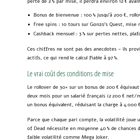
perte de 2 % par mise, il perdra environ 12 € avant
Bonus de bienvenue : 100 % jusqu’à 200 €, roll
Free spins : 10 tours sur Gonzo’s Quest, mise 
Cashback mensuel : 3 % sur pertes nettes, plaf
Ces chiffres ne sont pas des anecdotes – ils pro
actifs, ce qui rend le calcul fiable à 97 %.
Le vrai coût des conditions de mise
Le rollover de 30× sur un bonus de 200 € équivaut
deux mois pour un salarié français (2 200 € net/m
un bonus équivalent, réduisant la charge à 4 000 €
Parce que chaque pari compte, la volatilité joue
of Dead nécessite en moyenne 40 % de chances de 
faible volatilité comme Mega Joker.