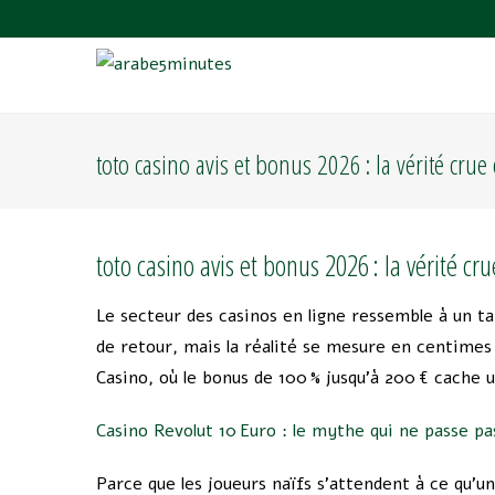
toto casino avis et bonus 2026 : la vérité cru
toto casino avis et bonus 2026 : la vérité c
Le secteur des casinos en ligne ressemble à un t
de retour, mais la réalité se mesure en centimes
Casino, où le bonus de 100 % jusqu’à 200 € cache 
Casino Revolut 10 Euro : le mythe qui ne passe pas
Parce que les joueurs naïfs s’attendent à ce qu’un