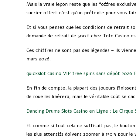
Mais la vraie leçon reste que les “offres exclusi
sucrier offert n’est qu’un prétexte pour vous fai
Et si vous pensez que les conditions de retrait 
demande de retrait de 500 € chez Toto Casino est
Ces chiffres ne sont pas des légendes – ils vienn
mars 2026.
quickslot casino VIP free spins sans dépôt 2026 F
En fin de compte, la plupart des joueurs finisse
de roue les libérera, mais le véritable coût se ca
Dancing Drums Slots Casino en Ligne : Le Cirque
Et comme si tout cela ne suffisait pas, le bouto
les plus attentifs doivent zoomer à 150 % pour le