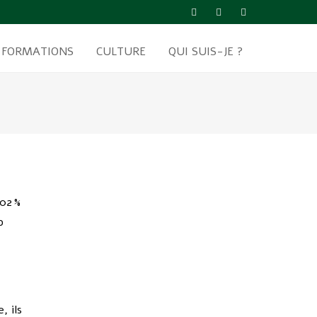
FORMATIONS
CULTURE
QUI SUIS-JE ?
02 %
o
, ils