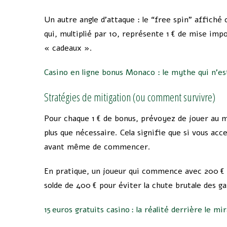
Un autre angle d’attaque : le “free spin” affiché
qui, multiplié par 10, représente 1 € de mise impo
« cadeaux ».
Casino en ligne bonus Monaco : le mythe qui n’est 
Stratégies de mitigation (ou comment survivre)
Pour chaque 1 € de bonus, prévoyez de jouer au mo
plus que nécessaire. Cela signifie que si vous acc
avant même de commencer.
En pratique, un joueur qui commence avec 200 € 
solde de 400 € pour éviter la chute brutale des ga
15 euros gratuits casino : la réalité derrière le m