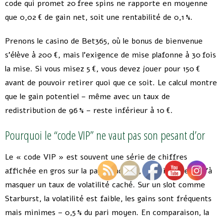
code qui promet 20 free spins ne rapporte en moyenne
que 0,02 € de gain net, soit une rentabilité de 0,1 %.
Prenons le casino de Bet365, où le bonus de bienvenue
s’élève à 200 €, mais l’exigence de mise plafonne à 30 fois
la mise. Si vous misez 5 €, vous devez jouer pour 150 €
avant de pouvoir retirer quoi que ce soit. Le calcul montre
que le gain potentiel – même avec un taux de
redistribution de 96 % – reste inférieur à 10 €.
Pourquoi le “code VIP” ne vaut pas son pesant d’or
Le « code VIP » est souvent une série de chiffres
affichée en gros sur la page d’accueil, mais il ne sert qu’à
masquer un taux de volatilité caché. Sur un slot comme
Starburst, la volatilité est faible, les gains sont fréquents
mais minimes – 0,5 % du pari moyen. En comparaison, la