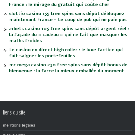
France : le mirage du gratuit qui coûte cher
slottio casino 155 free spins sans dépôt débloquez
maintenant France – Le coup de pub qui ne paie pas
21bets casino 105 free spins sans dépôt argent réel :
la façade du « cadeau » qui ne fait que masquer les
maths froides
Le casino en direct high roller : le luxe factice qui
fait saigner les portefeuilles
mr mega casino 230 free spins sans dépôt bonus de
bienvenue : la farce la mieux emballée du moment
liens du site
mentions legales