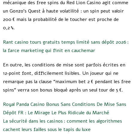
mécanique des free spins du Red Lion Casino agit comme
un Gonzo’s Quest à haute volatilité : un spin peut valoir
200 € mais la probabilité de le toucher est proche de
0,2 %.
Rant casino tours gratuits temps limité sans dépôt 2026 :
la farce marketing qui finit en cauchemar
En outre, les conditions de mise sont parfois écrites en
12‑point font, difficilement lisibles. Un joueur qui ne
remarque pas la clause “maximum bet 2 € pendant les free
spins” verra son bonus bloqué après un seul tour de 5 €.
Royal Panda Casino Bonus Sans Conditions De Mise Sans
Dépôt FR : Le Mirage Le Plus Ridicule du Marché
La sécurité dans les casinos : comment les algorithmes
cachent leurs failles sous le tapis du luxe