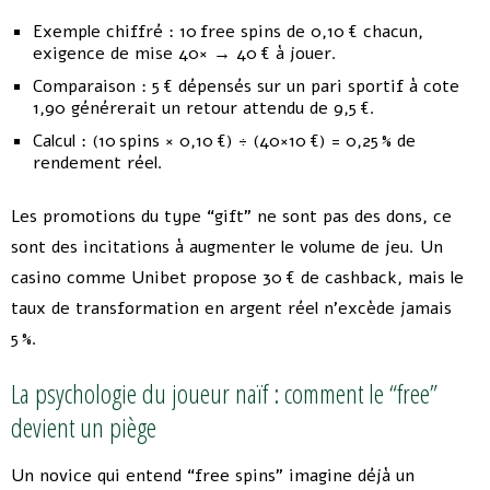
Exemple chiffré : 10 free spins de 0,10 € chacun,
exigence de mise 40× → 40 € à jouer.
Comparaison : 5 € dépensés sur un pari sportif à cote
1,90 générerait un retour attendu de 9,5 €.
Calcul : (10 spins × 0,10 €) ÷ (40×10 €) = 0,25 % de
rendement réel.
Les promotions du type “gift” ne sont pas des dons, ce
sont des incitations à augmenter le volume de jeu. Un
casino comme Unibet propose 30 € de cashback, mais le
taux de transformation en argent réel n’excède jamais
5 %.
La psychologie du joueur naïf : comment le “free”
devient un piège
Un novice qui entend “free spins” imagine déjà un