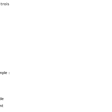
 trois
mple :
 de
nt