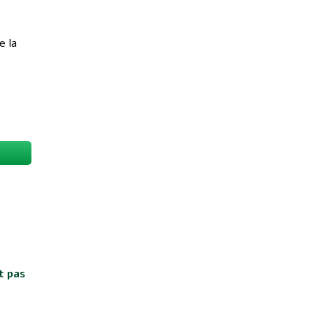
e la
t pas