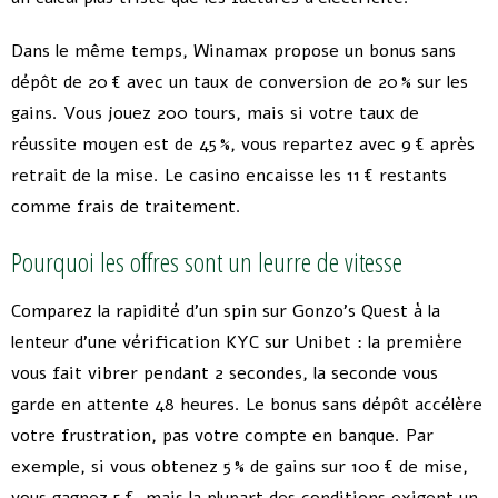
Dans le même temps, Winamax propose un bonus sans
dépôt de 20 € avec un taux de conversion de 20 % sur les
gains. Vous jouez 200 tours, mais si votre taux de
réussite moyen est de 45 %, vous repartez avec 9 € après
retrait de la mise. Le casino encaisse les 11 € restants
comme frais de traitement.
Pourquoi les offres sont un leurre de vitesse
Comparez la rapidité d’un spin sur Gonzo’s Quest à la
lenteur d’une vérification KYC sur Unibet : la première
vous fait vibrer pendant 2 secondes, la seconde vous
garde en attente 48 heures. Le bonus sans dépôt accélère
votre frustration, pas votre compte en banque. Par
exemple, si vous obtenez 5 % de gains sur 100 € de mise,