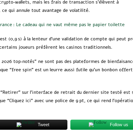
ypto‑wallets, mais les frais de transaction s’élèvent à
ce qui annule tout avantage de volatilité.
ance : Le cadeau qui ne vaut même pas le papier toilette
est (0,9 s) à la lenteur d’une validation de compte qui peut p
ertains joueurs préfèrent les casinos traditionnels.
e 2026 top‑notés” ne sont pas des plateformes de bienfaisance
ue “free spin” est un leurre aussi futile qu’un bonbon offert 
 “Retirer” sur l’interface de retrait du dernier site testé est 
que “Cliquez ici” avec une police de 9 pt, ce qui rend l’opérati
Tweet
Follow us