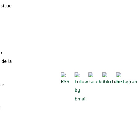
 situe
er
 de la
de
i