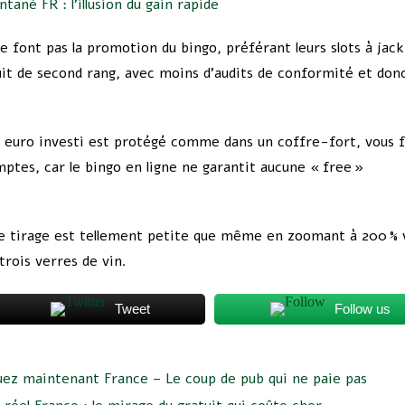
tané FR : l’illusion du gain rapide
font pas la promotion du bingo, préférant leurs slots à jac
duit de second rang, avec moins d’audits de conformité et don
e euro investi est protégé comme dans un coffre-fort, vous 
ptes, car le bingo en ligne ne garantit aucune « free »
u de tirage est tellement petite que même en zoomant à 200 % 
trois verres de vin.
Tweet
Follow us
quez maintenant France – Le coup de pub qui ne paie pas