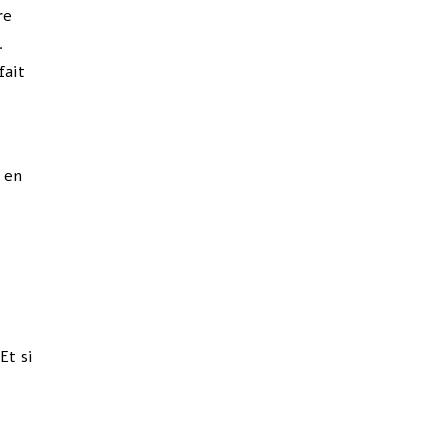
re
.
fait
% en
Et si