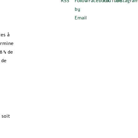
tes à
termine
8 % de
 de
 soit