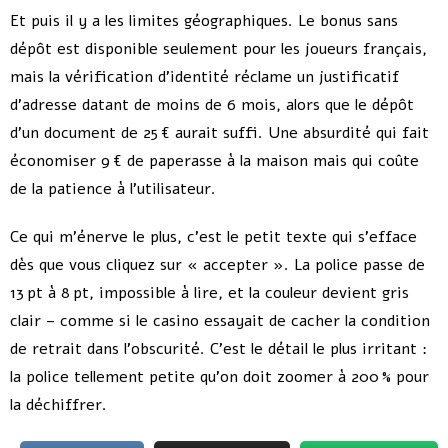
Et puis il y a les limites géographiques. Le bonus sans
dépôt est disponible seulement pour les joueurs français,
mais la vérification d’identité réclame un justificatif
d’adresse datant de moins de 6 mois, alors que le dépôt
d’un document de 25 € aurait suffi. Une absurdité qui fait
économiser 9 € de paperasse à la maison mais qui coûte
de la patience à l’utilisateur.
Ce qui m’énerve le plus, c’est le petit texte qui s’efface
dès que vous cliquez sur « accepter ». La police passe de
13 pt à 8 pt, impossible à lire, et la couleur devient gris
clair – comme si le casino essayait de cacher la condition
de retrait dans l’obscurité. C’est le détail le plus irritant :
la police tellement petite qu’on doit zoomer à 200 % pour
la déchiffrer.