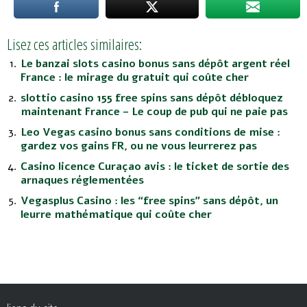
Lisez ces articles similaires:
Le banzai slots casino bonus sans dépôt argent réel
France : le mirage du gratuit qui coûte cher
slottio casino 155 free spins sans dépôt débloquez
maintenant France – Le coup de pub qui ne paie pas
Leo Vegas casino bonus sans conditions de mise :
gardez vos gains FR, ou ne vous leurrerez pas
Casino licence Curaçao avis : le ticket de sortie des
arnaques réglementées
Vegasplus Casino : les “free spins” sans dépôt, un
leurre mathématique qui coûte cher