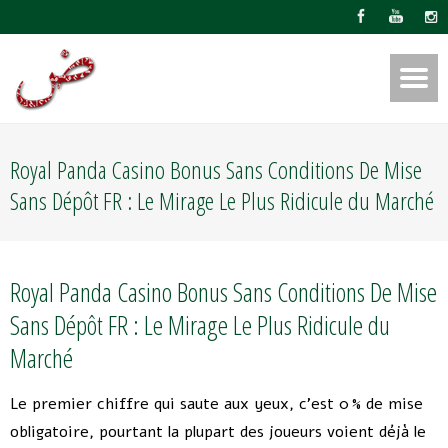
Royal Panda Casino Bonus Sans Conditions De Mise
Sans Dépôt FR : Le Mirage Le Plus Ridicule du Marché
Royal Panda Casino Bonus Sans Conditions De Mise
Sans Dépôt FR : Le Mirage Le Plus Ridicule du
Marché
Le premier chiffre qui saute aux yeux, c’est 0 % de mise
obligatoire, pourtant la plupart des joueurs voient déjà le