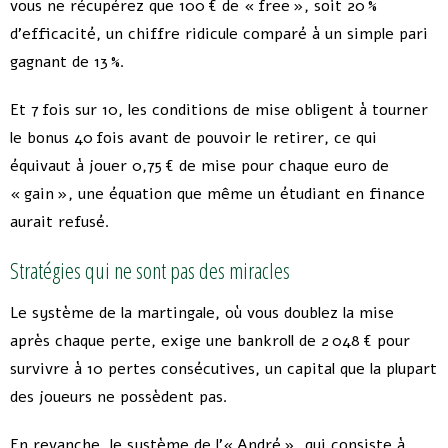
vous ne récupérez que 100 € de « free », soit 20 %
d’efficacité, un chiffre ridicule comparé à un simple pari
gagnant de 13 %.
Et 7 fois sur 10, les conditions de mise obligent à tourner
le bonus 40 fois avant de pouvoir le retirer, ce qui
équivaut à jouer 0,75 € de mise pour chaque euro de
« gain », une équation que même un étudiant en finance
aurait refusé.
Stratégies qui ne sont pas des miracles
Le système de la martingale, où vous doublez la mise
après chaque perte, exige une bankroll de 2 048 € pour
survivre à 10 pertes consécutives, un capital que la plupart
des joueurs ne possèdent pas.
En revanche, le système de l’« André », qui consiste à