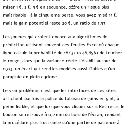
miser 1 €, 2 €, 3 € en séquence, offre un risque plus
maîtrisable ; à la cinquième perte, vous avez misé 15 €,
mais le gain potentiel reste 20 €, un ratio de 1,33.
Les joueurs qui croient encore aux algorithmes de
prédiction utilisent souvent des feuilles Excel où chaque
ligne calcule la probabilité de 18/37 (≈ 48,65 %) de toucher
le rouge, alors que la variance réelle s’établit autour de
0,03, un écart qui rend les modèles aussi fiables qu’un
parapluie en plein cyclone.
Le vrai problème, c’est que les interfaces de ces sites
affichent parfois la police du tableau de gains en 9 pt, à
peine lisible, et que lorsque vous cliquez sur « Retirer », le
bouton se retrouve à 0,2 mm du bord de l’écran, rendant
la procédure plus frustrante qu’une partie de patience à