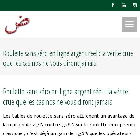
Roulette sans zéro en ligne argent réel : la vérité crue
que les casinos ne vous diront jamais
Roulette sans zéro en ligne argent réel : la vérité
crue que les casinos ne vous diront jamais
Les tables de roulette sans zéro affichent un avantage de
la maison de 2,7 % contre 5,26 % sur la roulette européenne
classique ; c’est déjà un gain de 2,56 % que les opérateurs