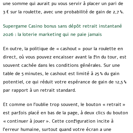
une somme qui aurait pu vous servir à placer un pari de
3 € sur la roulette, avec une probabilité de gain de 2,7 %.
Supergame Casino bonus sans dépôt retrait instantané
2026 : la loterie marketing qui ne paie jamais
En outre, la politique de « cashout » pour la roulette en
direct, où vous pouvez encaisser avant la fin du tour, est
souvent cachée dans les conditions générales. Sur une
table de 5 minutes, le cashout est limité à 25 % du gain
potentiel, ce qui réduit votre espérance de gain de 12,5 %
par rapport à un retrait standard.
Et comme on l’oublie trop souvent, le bouton « retrait »
est parfois placé en bas de la page, à deux clics du bouton
« continuer à jouer ». Cette configuration incite à
l’erreur humaine, surtout quand votre écran a une