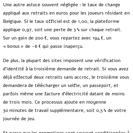
Une autre astuce souvent négligée : le taux de change
appliqué aux retraits en euros pour les joueurs résidant en
Belgique. Si le taux officiel est de 1,00, la plateforme
applique 0,97, soit une perte de 3 % sur chaque retrait.
Sur un gain de 200 €, vous repartez avec 194 €, un
« bonus » de -6 € qui passe inaperçu.
De plus, la plupart des sites imposent une vérification
d’identité à la troisième demande de retrait. Si vous avez
déjà effectué deux retraits sans accroc, le troisième vous
demandera de télécharger un selfie, un passeport, et
parfois même une facture d’électricité datant de moins
de trois mois. Ce processus ajoute en moyenne
30 minutes de travail supplémentaire, soit 0,5 % de votre
journée de jeu.