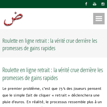
Roulette en ligne retrait : la vérité crue derrière les
promesses de gains rapides
Roulette en ligne retrait : la vérité crue derrière les
promesses de gains rapides
Le premier problème, c’est que 73 % des joueurs pensent
que le simple fait de cliquer « retrait » déclenchera une
pluie d’euros. En réalité, le processus ressemble plus à un