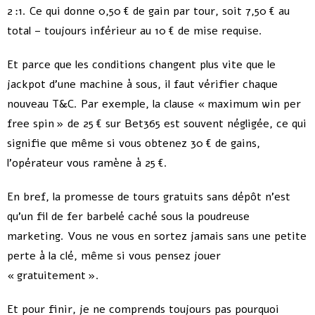
2 :1. Ce qui donne 0,50 € de gain par tour, soit 7,50 € au
total – toujours inférieur au 10 € de mise requise.
Et parce que les conditions changent plus vite que le
jackpot d’une machine à sous, il faut vérifier chaque
nouveau T&C. Par exemple, la clause « maximum win per
free spin » de 25 € sur Bet365 est souvent négligée, ce qui
signifie que même si vous obtenez 30 € de gains,
l’opérateur vous ramène à 25 €.
En bref, la promesse de tours gratuits sans dépôt n’est
qu’un fil de fer barbelé caché sous la poudreuse
marketing. Vous ne vous en sortez jamais sans une petite
perte à la clé, même si vous pensez jouer
« gratuitement ».
Et pour finir, je ne comprends toujours pas pourquoi