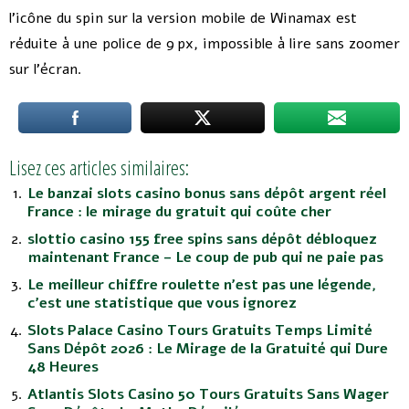
l’icône du spin sur la version mobile de Winamax est
réduite à une police de 9 px, impossible à lire sans zoomer
sur l’écran.
Lisez ces articles similaires:
Le banzai slots casino bonus sans dépôt argent réel
France : le mirage du gratuit qui coûte cher
slottio casino 155 free spins sans dépôt débloquez
maintenant France – Le coup de pub qui ne paie pas
Le meilleur chiffre roulette n’est pas une légende,
c’est une statistique que vous ignorez
Slots Palace Casino Tours Gratuits Temps Limité
Sans Dépôt 2026 : Le Mirage de la Gratuité qui Dure
48 Heures
Atlantis Slots Casino 50 Tours Gratuits Sans Wager