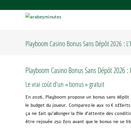
Playboom Casino Bonus Sans Dépôt 2026 : L’Il
Playboom Casino Bonus Sans Dépôt 2026 : L’I
Le vrai coût d’un « bonus » gratuit
En 2026, Playboom propose un bonus sans dépôt de
le budget du joueur. Comparez‑le aux 10 € offerts
ça ne fait qu’allonger la file d’attente des condi
être rejouée 250 fois avant que le bonus ne se lib