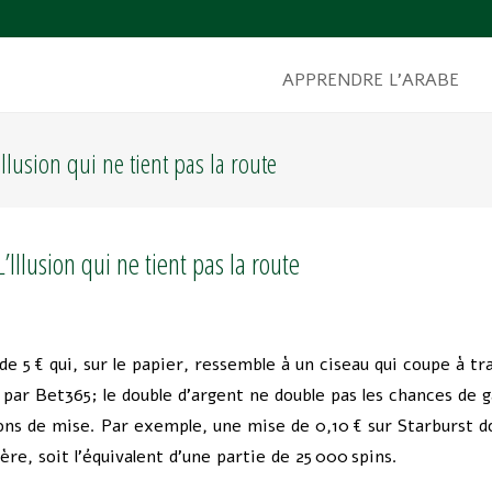
APPRENDRE L’ARABE
lusion qui ne tient pas la route
llusion qui ne tient pas la route
 5 € qui, sur le papier, ressemble à un ciseau qui coupe à tr
 par Bet365; le double d’argent ne double pas les chances de g
tions de mise. Par exemple, une mise de 0,10 € sur Starburst d
ère, soit l’équivalent d’une partie de 25 000 spins.