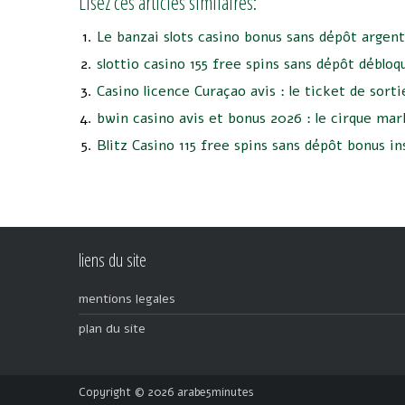
Lisez ces articles similaires:
Le banzai slots casino bonus sans dépôt argent
slottio casino 155 free spins sans dépôt déblo
Casino licence Curaçao avis : le ticket de sor
bwin casino avis et bonus 2026 : le cirque ma
Blitz Casino 115 free spins sans dépôt bonus ins
liens du site
mentions legales
plan du site
Copyright © 2026
arabe5minutes