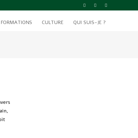
FORMATIONS
CULTURE
QUI SUIS-JE ?
avers
ain,
oit