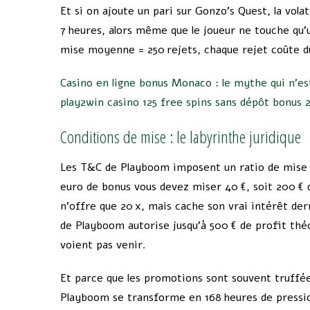
Et si on ajoute un pari sur Gonzo’s Quest, la vol
7 heures, alors même que le joueur ne touche qu’un
mise moyenne = 250 rejets, chaque rejet coûte d
Casino en ligne bonus Monaco : le mythe qui n’est 
play2win casino 125 free spins sans dépôt bonus 2
Conditions de mise : le labyrinthe juridique
Les T&C de Playboom imposent un ratio de mise d
euro de bonus vous devez miser 40 €, soit 200 € 
n’offre que 20 x, mais cache son vrai intérêt der
de Playboom autorise jusqu’à 500 € de profit thé
voient pas venir.
Et parce que les promotions sont souvent truffées
Playboom se transforme en 168 heures de pression