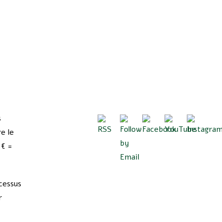
s
e le
 € =
cessus
r