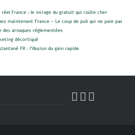
 réel France : le mirage du gratuit qui coûte cher
quez maintenant France – Le coup de pub qui ne paie pas
tie des arnaques réglementées
rketing décortiqué
tantané FR : l’illusion du gain rapide