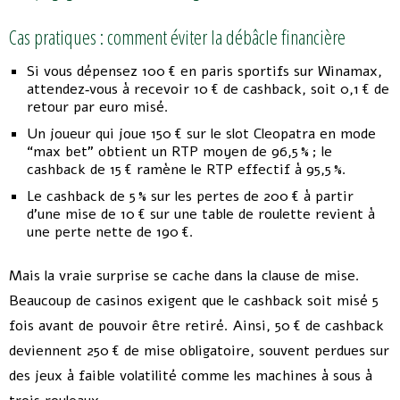
Cas pratiques : comment éviter la débâcle financière
Si vous dépensez 100 € en paris sportifs sur Winamax,
attendez‑vous à recevoir 10 € de cashback, soit 0,1 € de
retour par euro misé.
Un joueur qui joue 150 € sur le slot Cleopatra en mode
“max bet” obtient un RTP moyen de 96,5 % ; le
cashback de 15 € ramène le RTP effectif à 95,5 %.
Le cashback de 5 % sur les pertes de 200 € à partir
d’une mise de 10 € sur une table de roulette revient à
une perte nette de 190 €.
Mais la vraie surprise se cache dans la clause de mise.
Beaucoup de casinos exigent que le cashback soit misé 5
fois avant de pouvoir être retiré. Ainsi, 50 € de cashback
deviennent 250 € de mise obligatoire, souvent perdues sur
des jeux à faible volatilité comme les machines à sous à