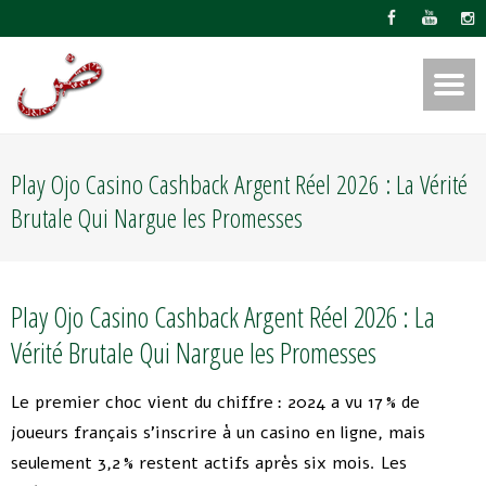
Play Ojo Casino Cashback Argent Réel 2026 : La Vérité
Brutale Qui Nargue les Promesses
Play Ojo Casino Cashback Argent Réel 2026 : La
Vérité Brutale Qui Nargue les Promesses
Le premier choc vient du chiffre : 2024 a vu 17 % de
joueurs français s’inscrire à un casino en ligne, mais
seulement 3,2 % restent actifs après six mois. Les