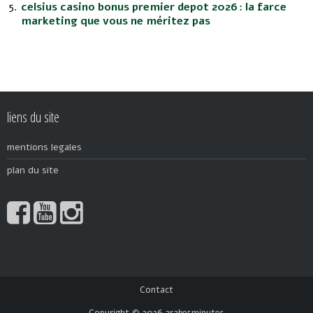
celsius casino bonus premier depot 2026 : la farce
marketing que vous ne méritez pas
liens du site
mentions legales
plan du site
Contact