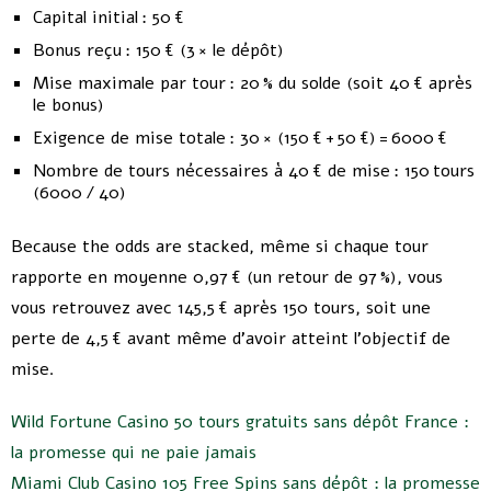
Capital initial : 50 €
Bonus reçu : 150 € (3 × le dépôt)
Mise maximale par tour : 20 % du solde (soit 40 € après
le bonus)
Exigence de mise totale : 30 × (150 € + 50 €) = 6000 €
Nombre de tours nécessaires à 40 € de mise : 150 tours
(6000 / 40)
Because the odds are stacked, même si chaque tour
rapporte en moyenne 0,97 € (un retour de 97 %), vous
vous retrouvez avec 145,5 € après 150 tours, soit une
perte de 4,5 € avant même d’avoir atteint l’objectif de
mise.
Wild Fortune Casino 50 tours gratuits sans dépôt France :
la promesse qui ne paie jamais
Miami Club Casino 105 Free Spins sans dépôt : la promesse