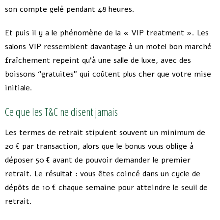
son compte gelé pendant 48 heures.
Et puis il y a le phénomène de la « VIP treatment ». Les
salons VIP ressemblent davantage à un motel bon marché
fraîchement repeint qu’à une salle de luxe, avec des
boissons “gratuites” qui coûtent plus cher que votre mise
initiale.
Ce que les T&C ne disent jamais
Les termes de retrait stipulent souvent un minimum de
20 € par transaction, alors que le bonus vous oblige à
déposer 50 € avant de pouvoir demander le premier
retrait. Le résultat : vous êtes coincé dans un cycle de
dépôts de 10 € chaque semaine pour atteindre le seuil de
retrait.