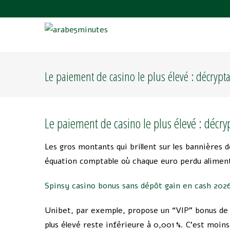
Le paiement de casino le plus élevé : décrypt
Le paiement de casino le plus élevé : décry
Les gros montants qui brillent sur les bannières de
équation comptable où chaque euro perdu aliment
Spinsy casino bonus sans dépôt gain en cash 2026
Unibet, par exemple, propose un “VIP” bonus de 1
plus élevé reste inférieure à 0,001 %. C’est moins