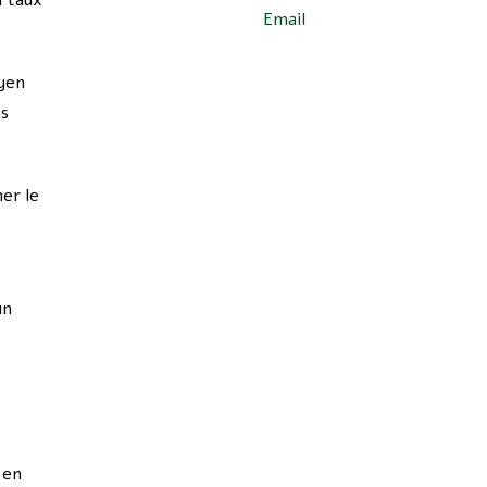
n taux
yen
ns
er le
un
 en