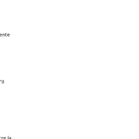
mente
il
re la