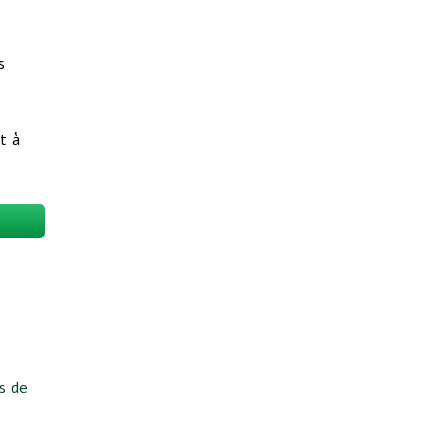
s
t à
s de