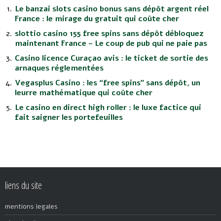
Le banzai slots casino bonus sans dépôt argent réel
France : le mirage du gratuit qui coûte cher
slottio casino 155 free spins sans dépôt débloquez
maintenant France – Le coup de pub qui ne paie pas
Casino licence Curaçao avis : le ticket de sortie des
arnaques réglementées
Vegasplus Casino : les “free spins” sans dépôt, un
leurre mathématique qui coûte cher
Le casino en direct high roller : le luxe factice qui
fait saigner les portefeuilles
liens du site
mentions legales