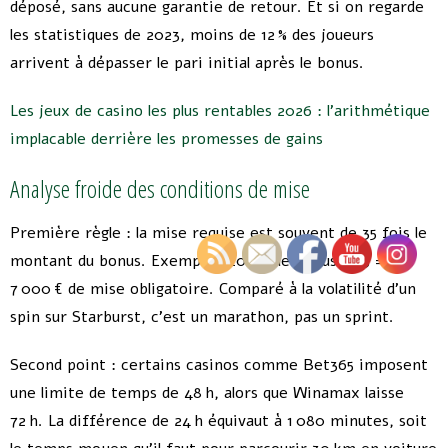
déposé, sans aucune garantie de retour. Et si on regarde
les statistiques de 2023, moins de 12 % des joueurs
arrivent à dépasser le pari initial après le bonus.
Les jeux de casino les plus rentables 2026 : l’arithmétique
implacable derrière les promesses de gains
Analyse froide des conditions de mise
Première règle : la mise requise est souvent de 35 fois le
montant du bonus. Exemple : 200 € de bonus × 35 =
7 000 € de mise obligatoire. Comparé à la volatilité d’un
spin sur Starburst, c’est un marathon, pas un sprint.
Second point : certains casinos comme Bet365 imposent
une limite de temps de 48 h, alors que Winamax laisse
72 h. La différence de 24 h équivaut à 1 080 minutes, soit