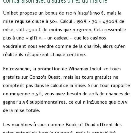
Unibet propose un bonus de 150 % jusqu’à 150 €, mais la
mise requise chute à 30×. Calcul : 150 € × 30 = 4 500 € de
mise, soit 2 500 € de moins que mrgreen. Cela ressemble
plus à une « gift » – un cadeau – que les casinos
voudraient nous vendre comme de la charité, alors qu’en
réalité ils récupèrent chaque centime.
En revanche, la promotion de Winamax inclut 20 tours
gratuits sur Gonzo’s Quest, mais les tours gratuits ne
comptent pas dans le calcul de la mise. Si un tour rapporte
en moyenne 0,5 €, vous avez besoin de 20 % de chances de
gagner 2,5 € supplémentaires, ce qui n’influence que 0,5 %
de la mise totale.
Les machines à sous comme Book of Dead offrent des