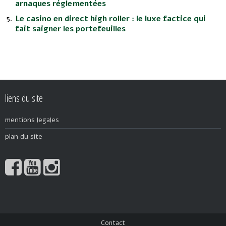
arnaques réglementées
Le casino en direct high roller : le luxe factice qui
fait saigner les portefeuilles
liens du site
mentions legales
plan du site
Contact