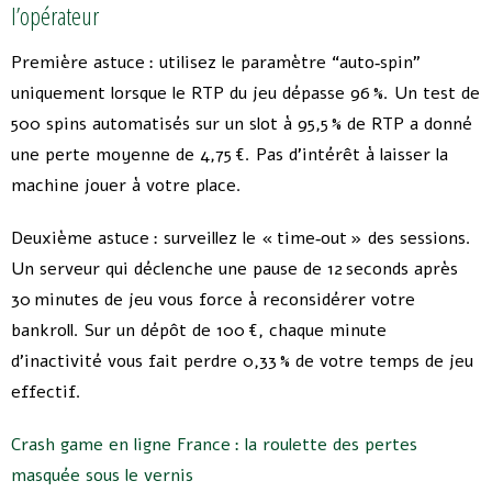
l’opérateur
Première astuce : utilisez le paramètre “auto‑spin”
uniquement lorsque le RTP du jeu dépasse 96 %. Un test de
500 spins automatisés sur un slot à 95,5 % de RTP a donné
une perte moyenne de 4,75 €. Pas d’intérêt à laisser la
machine jouer à votre place.
Deuxième astuce : surveillez le « time‑out » des sessions.
Un serveur qui déclenche une pause de 12 seconds après
30 minutes de jeu vous force à reconsidérer votre
bankroll. Sur un dépôt de 100 €, chaque minute
d’inactivité vous fait perdre 0,33 % de votre temps de jeu
effectif.
Crash game en ligne France : la roulette des pertes
masquée sous le vernis