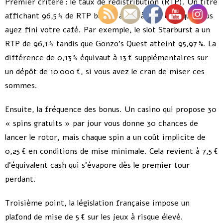
Premier critère : le taux de redistribution (RTP). Un titre
affichant 96,5 % de RTP bat un autre à 94 % d’ici que vous
ayez fini votre café. Par exemple, le slot Starburst a un
RTP de 96,1 % tandis que Gonzo’s Quest atteint 95,97 %. La
différence de 0,13 % équivaut à 13 € supplémentaires sur
un dépôt de 10 000 €, si vous avez le cran de miser ces
sommes.
Ensuite, la fréquence des bonus. Un casino qui propose 30
« spins gratuits » par jour vous donne 30 chances de
lancer le rotor, mais chaque spin a un coût implicite de
0,25 € en conditions de mise minimale. Cela revient à 7,5 €
d’équivalent cash qui s’évapore dès le premier tour
perdant.
Troisième point, la législation française impose un
plafond de mise de 5 € sur les jeux à risque élevé.