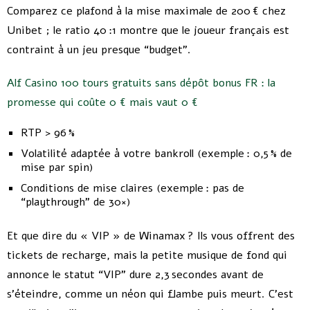
Comparez ce plafond à la mise maximale de 200 € chez
Unibet ; le ratio 40 :1 montre que le joueur français est
contraint à un jeu presque “budget”.
Alf Casino 100 tours gratuits sans dépôt bonus FR : la
promesse qui coûte 0 € mais vaut 0 €
RTP > 96 %
Volatilité adaptée à votre bankroll (exemple : 0,5 % de
mise par spin)
Conditions de mise claires (exemple : pas de
“playthrough” de 30×)
Et que dire du « VIP » de Winamax ? Ils vous offrent des
tickets de recharge, mais la petite musique de fond qui
annonce le statut “VIP” dure 2,3 secondes avant de
s’éteindre, comme un néon qui flambe puis meurt. C’est