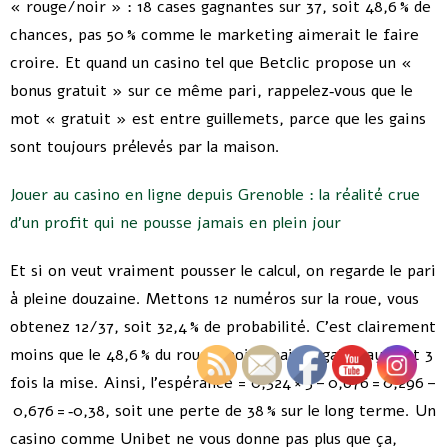
« rouge/noir » : 18 cases gagnantes sur 37, soit 48,6 % de
chances, pas 50 % comme le marketing aimerait le faire
croire. Et quand un casino tel que Betclic propose un «
bonus gratuit » sur ce même pari, rappelez‑vous que le
mot « gratuit » est entre guillemets, parce que les gains
sont toujours prélevés par la maison.
Jouer au casino en ligne depuis Grenoble : la réalité crue
d’un profit qui ne pousse jamais en plein jour
Et si on veut vraiment pousser le calcul, on regarde le pari
à pleine douzaine. Mettons 12 numéros sur la roue, vous
obtenez 12/37, soit 32,4 % de probabilité. C’est clairement
moins que le 48,6 % du rouge/noir, mais le gain payé est 3
fois la mise. Ainsi, l’espérance = 0,324 × 3 – 0,676 = 0,296 –
0,676 = ‑0,38, soit une perte de 38 % sur le long terme. Un
casino comme Unibet ne vous donne pas plus que ça,