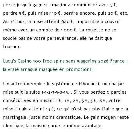
perte jusqu’à gagner. Imaginez commencer avec 5 €,
perdre 5 €, puis miser 10 €, perdre encore, puis 20 €, etc.
Au 7ᵉ tour, la mise atteint 640 €, impossible à couvrir
même avec un compte de 1 000 €. La roulette ne se
soucie pas de votre persévérance, elle ne fait que
tourner.
Lucy’s Casino 100 free spins sans wagering 2026 France :
la vraie arnaque masquée en promotions
Un autre exemple : le système de Fibonacci, où chaque
mise suit la suite 1‑1‑2‑3‑5‑8‑13… Si vous perdez 6 parties
consécutives en misant 1 €, 1 €, 2 €, 3 €, 5 €, 8 €, votre
mise finale atteint 13 €, ce qui n’est pas plus fiable que la
martingale, juste moins dramatique. Le gain moyen reste
identique, la maison garde le même avantage.