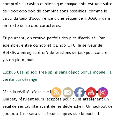
comptoir du casino oublient que chaque spin est une suite
de 1 000 000 000 de combinaisons possibles, comme le
calcul du taux d’occurrence d’une séquence « AAA » dans
un texte de 10 000 caractères.
Et pourtant, on trouve parfois des pics d’activité. Par
exemple, entre 02 h00 et 04 h00 UTC, le serveur de
Bet365 a enregistré 12 % de sessions de jackpot, contre
7 % en plein jour.
Lucky8 Casino 100 free spins sans dépôt bonus mobile : la
vérité qui dérange
Mais la réalité, c’est que les casinos en ligne, comme
Unibet, régulent leurs jackpots pour qu’ils atteignent un
seuil de rentabilité avant de les déclencher. Un jackpot de
500 000 € ne sera distribué qu’après que le pool ait