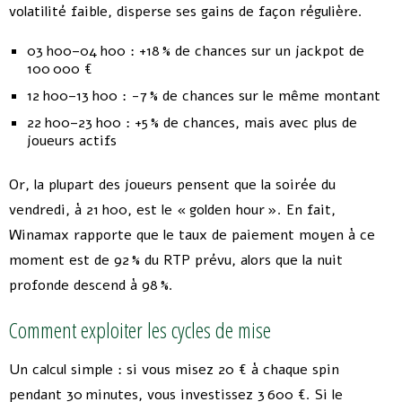
volatilité faible, disperse ses gains de façon régulière.
03 h00–04 h00 : +18 % de chances sur un jackpot de
100 000 €
12 h00–13 h00 : -7 % de chances sur le même montant
22 h00–23 h00 : +5 % de chances, mais avec plus de
joueurs actifs
Or, la plupart des joueurs pensent que la soirée du
vendredi, à 21 h00, est le « golden hour ». En fait,
Winamax rapporte que le taux de paiement moyen à ce
moment est de 92 % du RTP prévu, alors que la nuit
profonde descend à 98 %.
Comment exploiter les cycles de mise
Un calcul simple : si vous misez 20 € à chaque spin
pendant 30 minutes, vous investissez 3 600 €. Si le