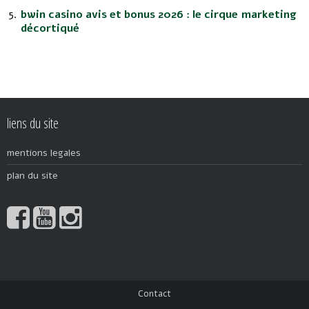
bwin casino avis et bonus 2026 : le cirque marketing
décortiqué
liens du site
mentions legales
plan du site
Contact