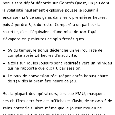
bonus sans dépôt déborde sur Gonzo’s Quest, un jeu dont
la volatilité hautement explosive pousse le joueur à
encaisser 12 % de ses gains dans les 3 premières heures,
puis à perdre 85 % du reste. Comparé à un pari sur la
roulette, c’est l’équivalent d’une mise de 100 € qui
s’évapore en 7 minutes de spin frénétiques.
6% du temps, le bonus déclenche un verrouillage de
compte après 48 heures d’inactivité.
3 fois sur 10, les joueurs sont redirigés vers un mini‑jeu
qui ne rapporte que 0,03 € par session.
Le taux de conversion réel (dépot après bonus) chute
de 73 % dès la première heure de jeu.
But la plupart des opérateurs, tels que PMU, masquent
ces chiffres derrière des affichages flashy de 10 000 € de
gains potentiels, alors même que le joueur moyen ne