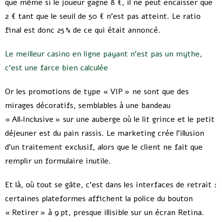
que même si le joueur gagne 8 €, il ne peut encaisser que
2 € tant que le seuil de 50 € n’est pas atteint. Le ratio
final est donc 25 % de ce qui était annoncé.
Le meilleur casino en ligne payant n’est pas un mythe,
c’est une farce bien calculée
Or les promotions de type « VIP » ne sont que des
mirages décoratifs, semblables à une bandeau
« All‑Inclusive » sur une auberge où le lit grince et le petit
déjeuner est du pain rassis. Le marketing crée l’illusion
d’un traitement exclusif, alors que le client ne fait que
remplir un formulaire inutile.
Et là, où tout se gâte, c’est dans les interfaces de retrait :
certaines plateformes affichent la police du bouton
« Retirer » à 9 pt, presque illisible sur un écran Retina.