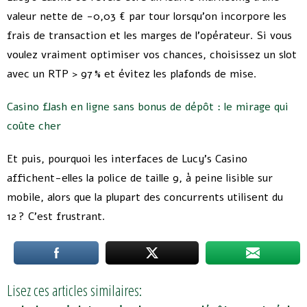
valeur nette de -0,03 € par tour lorsqu’on incorpore les
frais de transaction et les marges de l’opérateur. Si vous
voulez vraiment optimiser vos chances, choisissez un slot
avec un RTP > 97 % et évitez les plafonds de mise.
Casino flash en ligne sans bonus de dépôt : le mirage qui
coûte cher
Et puis, pourquoi les interfaces de Lucy’s Casino
affichent-elles la police de taille 9, à peine lisible sur
mobile, alors que la plupart des concurrents utilisent du
12 ? C’est frustrant.
Lisez ces articles similaires: