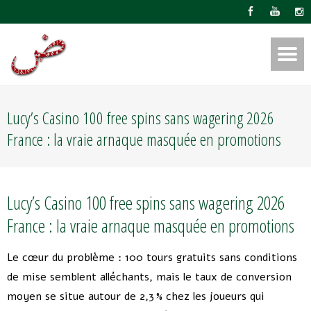
Lucy’s Casino 100 free spins sans wagering 2026
France : la vraie arnaque masquée en promotions
Lucy’s Casino 100 free spins sans wagering 2026
France : la vraie arnaque masquée en promotions
Le cœur du problème : 100 tours gratuits sans conditions
de mise semblent alléchants, mais le taux de conversion
moyen se situe autour de 2,3 % chez les joueurs qui