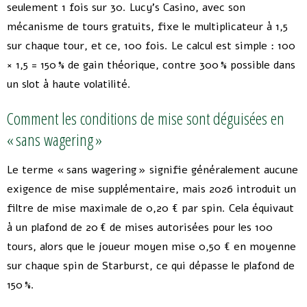
seulement 1 fois sur 30. Lucy’s Casino, avec son
mécanisme de tours gratuits, fixe le multiplicateur à 1,5
sur chaque tour, et ce, 100 fois. Le calcul est simple : 100
× 1,5 = 150 % de gain théorique, contre 300 % possible dans
un slot à haute volatilité.
Comment les conditions de mise sont déguisées en
« sans wagering »
Le terme « sans wagering » signifie généralement aucune
exigence de mise supplémentaire, mais 2026 introduit un
filtre de mise maximale de 0,20 € par spin. Cela équivaut
à un plafond de 20 € de mises autorisées pour les 100
tours, alors que le joueur moyen mise 0,50 € en moyenne
sur chaque spin de Starburst, ce qui dépasse le plafond de
150 %.