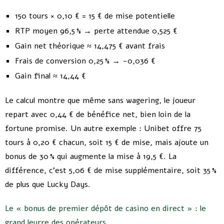
150 tours × 0,10 € = 15 € de mise potentielle
RTP moyen 96,5 % → perte attendue 0,525 €
Gain net théorique ≈ 14,475 € avant frais
Frais de conversion 0,25 % → -0,036 €
Gain final ≈ 14,44 €
Le calcul montre que même sans wagering, le joueur
repart avec 0,44 € de bénéfice net, bien loin de la
fortune promise. Un autre exemple : Unibet offre 75
tours à 0,20 € chacun, soit 15 € de mise, mais ajoute un
bonus de 30 % qui augmente la mise à 19,5 €. La
différence, c’est 5,06 € de mise supplémentaire, soit 35 %
de plus que Lucky Days.
Le « bonus de premier dépôt de casino en direct » : le
grand leurre des opérateurs