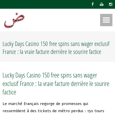
Lucky Days Casino 150 free spins sans wager exclusif
France : la vraie facture derrière le sourire factice
Lucky Days Casino 150 free spins sans wager
exclusif France : la vraie facture derrière le sourire
factice
Le marché français regorge de promesses qui
ressemblent à des tickets de métro perdus : 150 tours