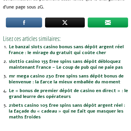
d’une page sous 2G.
Lisez ces articles similaires:
Le banzai slots casino bonus sans dépôt argent réel
France : le mirage du gratuit qui coûte cher
slottio casino 155 free spins sans dépôt débloquez
maintenant France – Le coup de pub qui ne paie pas
mr mega casino 230 free spins sans dépôt bonus de
bienvenue : la farce la mieux emballée du moment
Le « bonus de premier dépôt de casino en direct » : le
grand leurre des opérateurs
21bets casino 105 free spins sans dépôt argent réel :
la façade du « cadeau » qui ne fait que masquer les
maths froides