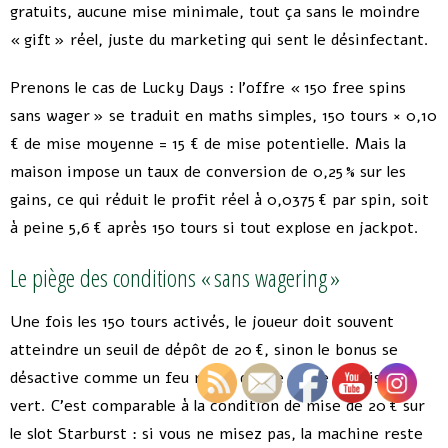
gratuits, aucune mise minimale, tout ça sans le moindre
« gift » réel, juste du marketing qui sent le désinfectant.
Prenons le cas de Lucky Days : l’offre « 150 free spins
sans wager » se traduit en maths simples, 150 tours × 0,10
€ de mise moyenne = 15 € de mise potentielle. Mais la
maison impose un taux de conversion de 0,25 % sur les
gains, ce qui réduit le profit réel à 0,0375 € par spin, soit
à peine 5,6 € après 150 tours si tout explose en jackpot.
Le piège des conditions « sans wagering »
Une fois les 150 tours activés, le joueur doit souvent
atteindre un seuil de dépôt de 20 €, sinon le bonus se
désactive comme un feu rouge qui ne passe jamais au
vert. C’est comparable à la condition de mise de 20 € sur
le slot Starburst : si vous ne misez pas, la machine reste