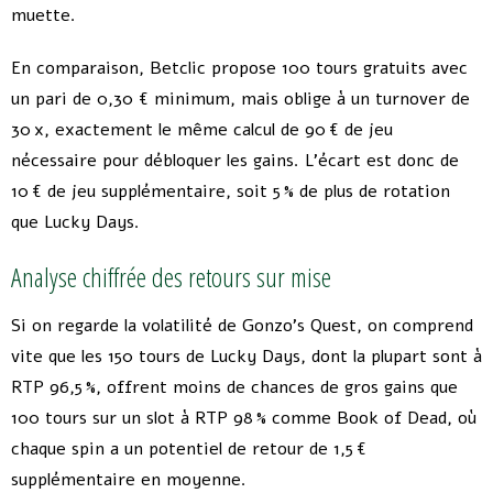
muette.
En comparaison, Betclic propose 100 tours gratuits avec
un pari de 0,30 € minimum, mais oblige à un turnover de
30 x, exactement le même calcul de 90 € de jeu
nécessaire pour débloquer les gains. L’écart est donc de
10 € de jeu supplémentaire, soit 5 % de plus de rotation
que Lucky Days.
Analyse chiffrée des retours sur mise
Si on regarde la volatilité de Gonzo’s Quest, on comprend
vite que les 150 tours de Lucky Days, dont la plupart sont à
RTP 96,5 %, offrent moins de chances de gros gains que
100 tours sur un slot à RTP 98 % comme Book of Dead, où
chaque spin a un potentiel de retour de 1,5 €
supplémentaire en moyenne.