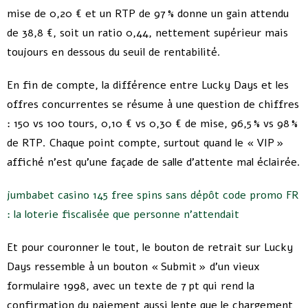
mise de 0,20 € et un RTP de 97 % donne un gain attendu
de 38,8 €, soit un ratio 0,44, nettement supérieur mais
toujours en dessous du seuil de rentabilité.
En fin de compte, la différence entre Lucky Days et les
offres concurrentes se résume à une question de chiffres
: 150 vs 100 tours, 0,10 € vs 0,30 € de mise, 96,5 % vs 98 %
de RTP. Chaque point compte, surtout quand le « VIP »
affiché n’est qu’une façade de salle d’attente mal éclairée.
jumbabet casino 145 free spins sans dépôt code promo FR
: la loterie fiscalisée que personne n’attendait
Et pour couronner le tout, le bouton de retrait sur Lucky
Days ressemble à un bouton « Submit » d’un vieux
formulaire 1998, avec un texte de 7 pt qui rend la
confirmation du paiement aussi lente que le chargement