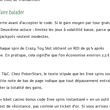
 faire balader
perte avant d’accepter le code. Si le gain moyen par tour grat
 Deuxième astuce : limitez les jeux à volatilité basse, parce q
 jackpots restent modestes.
chaque spin de Crazy Toy Slot obtient un ROI de 95 % après
vée. En pratique, cela signifie que l’on économise environ 2,5 €
es T&C. Chez PokerStars, le texte stipule que les free spins so
etite note de bas de page indique que tout dépassement entra
er la totalité des gains.
 lsbet casino bonus code free spins instantané » en un outil
est de résistance, pas comme un ticket d’or. Si vous arrivez 