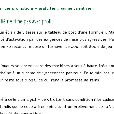
r des promotions « gratuites » qui ne valent rien
ité ne rime pas avec profit
 éclair de vitesse sur le tableau de bord d’une Formule 1. Ma
é d’activation par des exigences de mise plus agressives. Pa
 en 30 seconds impose un turnover de 40x, soit 800 € de jeu
joueurs se lancent dans des machines à sous à haute fréquen
nchaîne à un rythme de 1,2 secondes par tour. En 10 minutes, c
r reste sous 0,02 €, ce qui rend la promesse de gains
é à celle d’un « gift » de 5 € offert sans condition ? Le cadea
andis que le code à free spins subit un prélèvement de 10 % 
le coût de transaction.