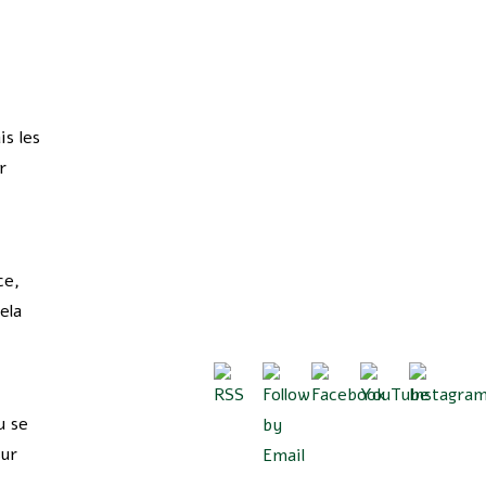
is les
r
ce,
ela
u se
sur