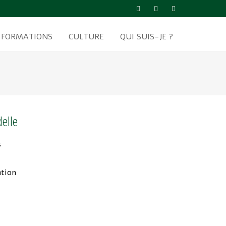
FORMATIONS
CULTURE
QUI SUIS-JE ?
delle
s
ation