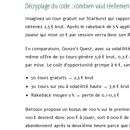
Décryptage du code : combien vaut réellement 
Imaginez un tour gratuit sur Starburst qui rappor
obtenez 2,5 € brut. Après le rakeback de 5 % appl
joueur qui mise 20 € par session verra donc son 
En comparaison, Gonzo’s Quest, avec sa volatilité
même offre de 30 tours génère 3,6 € brut, 0,3 €
par mise. Le coût d’opportunité grimpe à 6 €, sa
50 tours gratuits → 2,5 € brut
30 tours sur jeu à volatilité haute → 3,6 € brut
Rakeback moyen 5 % → perte de 0,1‑0,3 €
Betsson propose un bonus de 100 % sur le premie
100 € devient donc 200 € à jouer, soit 6 000 € de
abandonnent après la deuxième heure parce que 