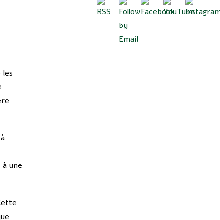
 les
e
ère
 à
e à une
Cette
que