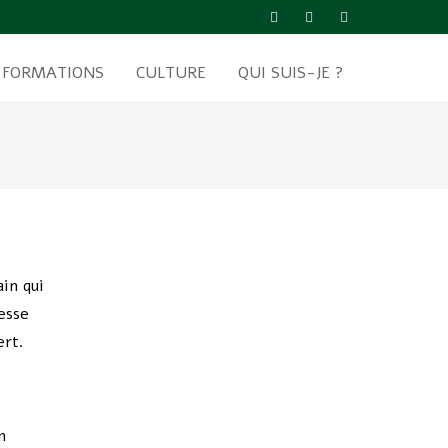
FORMATIONS
CULTURE
QUI SUIS-JE ?
in qui
esse
ert.
n