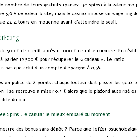
e nombre de tours gratuits (par ex. 30 spins) à la valeur mo
nne 3,6 € de valeur brute, mais le casino impose un wagering d
ale 44,4 tours en moyenne avant d’atteindre le seuil.
arketing
e 500 € de crédit après 10 000 € de mise cumulée. En réalit
 à parier 12 500 € pour récupérer le « cadeau ». Le ratio
s bas que celui d’un compte d’épargne à 0,5%.
s en police de 8 points, chaque lecteur doit plisser les yeux 
il se retrouve à miser 0,5 € alors que le plafond autorisé es
ilité du jeu.
 Spins : le canular le mieux emballé du moment
mettre des bonus sans dépôt ? Parce que l’effet psychologiqu