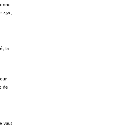
yenne
e 45x,
é, la
pour
t de
e vaut