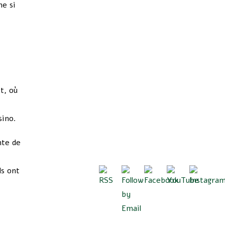
me si
t, où
sino.
nte de
ls ont