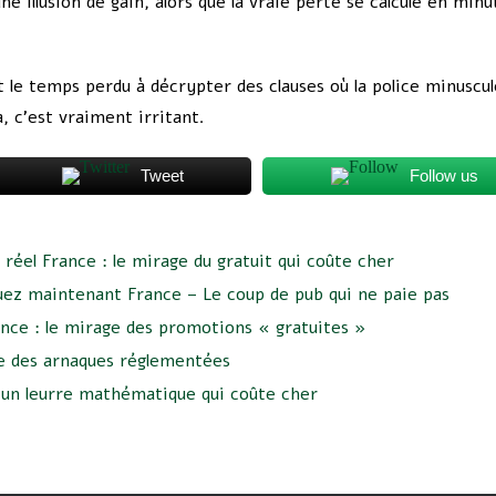
 illusion de gain, alors que la vraie perte se calcule en minu
st le temps perdu à décrypter des clauses où la police minuscu
a, c’est vraiment irritant.
Tweet
Follow us
 réel France : le mirage du gratuit qui coûte cher
quez maintenant France – Le coup de pub qui ne paie pas
nce : le mirage des promotions « gratuites »
tie des arnaques réglementées
, un leurre mathématique qui coûte cher