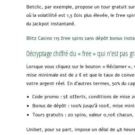
Betclic, par exemple, propose un tour gratuit sur
où la volatilité est 1,5 fois plus élevée, le free 
du jackpot instantané.
Blitz Casino 115 free spins sans dépôt bonus instan
Décryptage chiffré du « free » qui n’est pas gr
Lorsque vous cliquez sur le bouton « Réclamer »,
mise minimale est de 2 € et que le taux de conve
votre argent réel. En d’autres termes, 50% du capi
Code promo : 5€ offerts, conditions de mise 2
Bonus de dépôt : 100% jusqu’à 100€, mise min
Tours gratuits : 20 spins, valeur 0,10€ chacun
Unibet, pour sa part, impose un délai de 48 heur