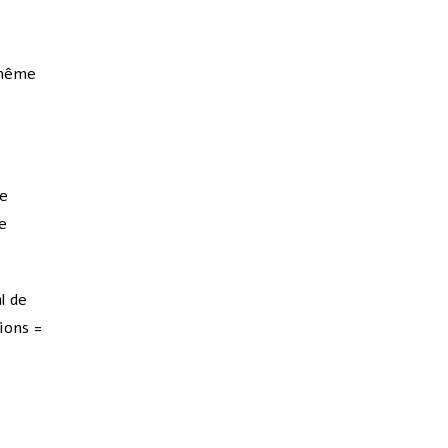
 même
ue
e
l de
ions =