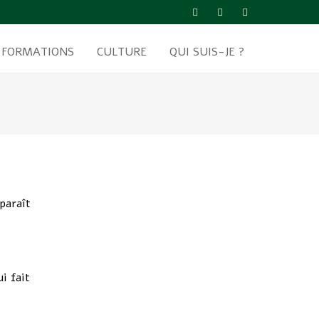
FORMATIONS
CULTURE
QUI SUIS-JE ?
paraît
i fait