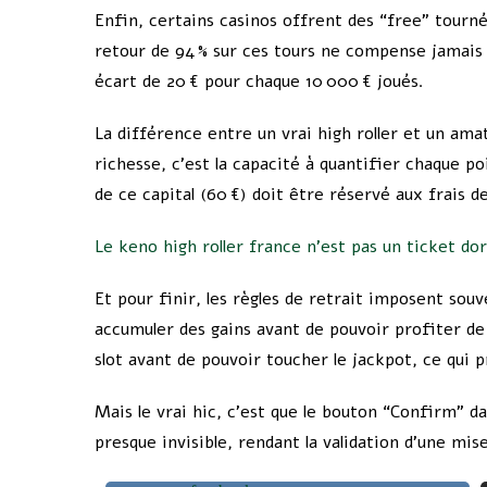
Enfin, certains casinos offrent des “free” tourn
retour de 94 % sur ces tours ne compense jamais l
écart de 20 € pour chaque 10 000 € joués.
La différence entre un vrai high roller et un ama
richesse, c’est la capacité à quantifier chaque po
de ce capital (60 €) doit être réservé aux frais d
Le keno high roller france n’est pas un ticket dor
Et pour finir, les règles de retrait imposent sou
accumuler des gains avant de pouvoir profiter de
slot avant de pouvoir toucher le jackpot, ce qui 
Mais le vrai hic, c’est que le bouton “Confirm” dan
presque invisible, rendant la validation d’une mi