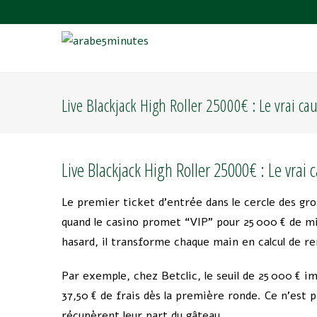
Live Blackjack High Roller 25000€ : Le vrai 
Live Blackjack High Roller 25000€ : Le vra
Le premier ticket d’entrée dans le cercle des gro
quand le casino promet “VIP” pour 25 000 € de mi
hasard, il transforme chaque main en calcul de re
Par exemple, chez Betclic, le seuil de 25 000 € i
37,50 € de frais dès la première ronde. Ce n’est 
récupèrent leur part du gâteau.