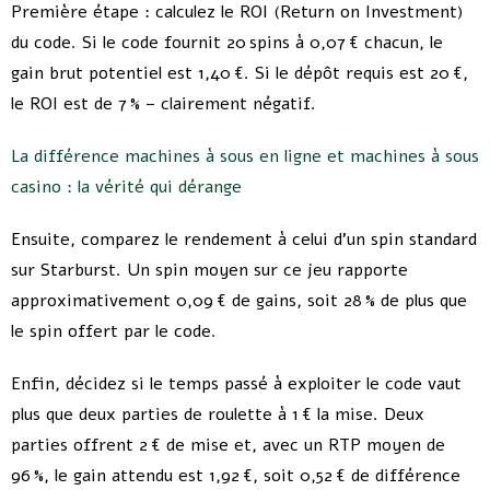
Première étape : calculez le ROI (Return on Investment)
du code. Si le code fournit 20 spins à 0,07 € chacun, le
gain brut potentiel est 1,40 €. Si le dépôt requis est 20 €,
le ROI est de 7 % – clairement négatif.
La différence machines à sous en ligne et machines à sous
casino : la vérité qui dérange
Ensuite, comparez le rendement à celui d’un spin standard
sur Starburst. Un spin moyen sur ce jeu rapporte
approximativement 0,09 € de gains, soit 28 % de plus que
le spin offert par le code.
Enfin, décidez si le temps passé à exploiter le code vaut
plus que deux parties de roulette à 1 € la mise. Deux
parties offrent 2 € de mise et, avec un RTP moyen de
96 %, le gain attendu est 1,92 €, soit 0,52 € de différence