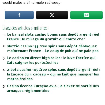
would make a blind mole rat weep.
Lisez ces articles similaires:
Le banzai slots casino bonus sans dépôt argent réel
France : le mirage du gratuit qui coûte cher
slottio casino 155 free spins sans dépôt débloquez
maintenant France – Le coup de pub qui ne paie pas
Le casino en direct high roller : le luxe factice qui
fait saigner les portefeuilles
21bets casino 105 free spins sans dépôt argent réel :
la façade du « cadeau » qui ne fait que masquer les
maths froides
Casino licence Curaçao avis : le ticket de sortie des
arnaques réglementées