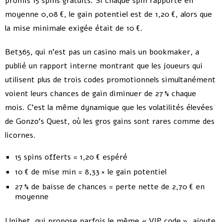
promis 15 spins gratuits. Si chaque spin rapporte en
moyenne 0,08 €, le gain potentiel est de 1,20 €, alors que
la mise minimale exigée était de 10 €.
Bet365, qui n’est pas un casino mais un bookmaker, a
publié un rapport interne montrant que les joueurs qui
utilisent plus de trois codes promotionnels simultanément
voient leurs chances de gain diminuer de 27 % chaque
mois. C’est la même dynamique que les volatilités élevées
de Gonzo’s Quest, où les gros gains sont rares comme des
licornes.
15 spins offerts = 1,20 € espéré
10 € de mise min = 8,33 × le gain potentiel
27 % de baisse de chances = perte nette de 2,70 € en
moyenne
Unibet, qui propose parfois le même « VIP code », ajoute