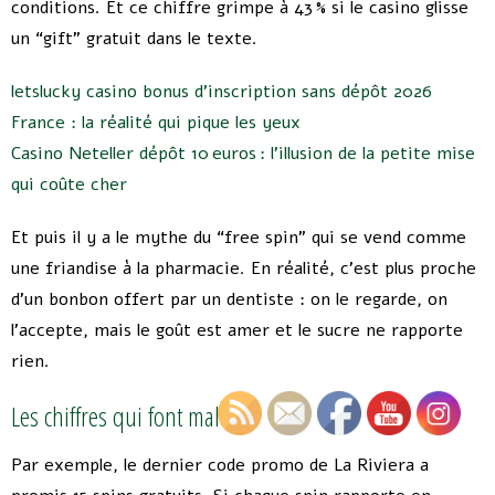
conditions. Et ce chiffre grimpe à 43 % si le casino glisse
un “gift” gratuit dans le texte.
letslucky casino bonus d’inscription sans dépôt 2026
France : la réalité qui pique les yeux
Casino Neteller dépôt 10 euros : l’illusion de la petite mise
qui coûte cher
Et puis il y a le mythe du “free spin” qui se vend comme
une friandise à la pharmacie. En réalité, c’est plus proche
d’un bonbon offert par un dentiste : on le regarde, on
l’accepte, mais le goût est amer et le sucre ne rapporte
rien.
Les chiffres qui font mal
Par exemple, le dernier code promo de La Riviera a