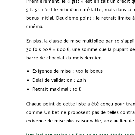
Premièrement, le « gift » est en fait un crédit q
5 €. 5 € c’est le prix d’un café latte, mais dans c
bonus initial. Deuxième point : le retrait limite 
cinéma.
En plus, la clause de mise multipliée par 30 s’app
30 fois 20 € = 600 €, une somme que la plupart d
barre de chocolat du mois dernier.
Exigence de mise : 30x le bonus
Délai de validation : 48 h
Retrait maximal : 10 €
Chaque point de cette liste a été conçu pour tra
comme Unibet ne proposent pas de telles contrai
exigence de mise plus raisonnable, 20x au lieu de