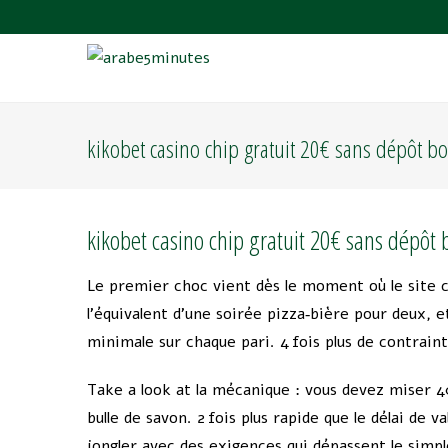
kikobet casino chip gratuit 20€ sans dépôt b
kikobet casino chip gratuit 20€ sans dépôt
Le premier choc vient dès le moment où le site cl
l’équivalent d’une soirée pizza‑bière pour deux, 
minimale sur chaque pari. 4 fois plus de contrain
Take a look at la mécanique : vous devez miser 
bulle de savon. 2 fois plus rapide que le délai de 
jongler avec des exigences qui dépassent le simpl