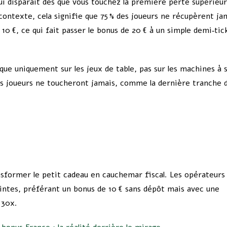
ui disparaît dès que vous touchez la première perte supérieur
e contexte, cela signifie que 75 % des joueurs ne récupèrent ja
à 10 €, ce qui fait passer le bonus de 20 € à un simple demi‑tic
lique uniquement sur les jeux de table, pas sur les machines à 
es joueurs ne toucheront jamais, comme la dernière tranche d
nsformer le petit cadeau en cauchemar fiscal. Les opérateurs
ntes, préférant un bonus de 10 € sans dépôt mais avec une
 30x.