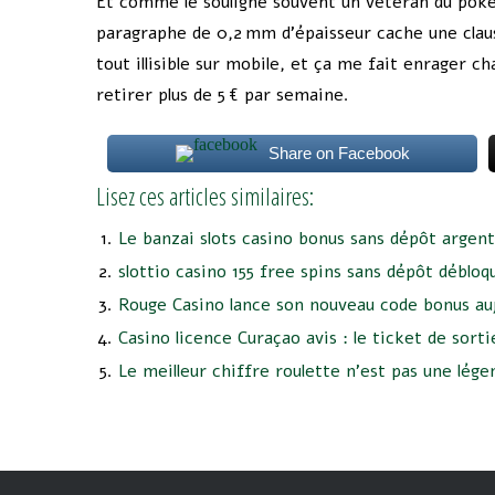
Et comme le souligne souvent un vétéran du poker
paragraphe de 0,2 mm d’épaisseur cache une clause
tout illisible sur mobile, et ça me fait enrager
retirer plus de 5 € par semaine.
Share on Facebook
Lisez ces articles similaires:
Le banzai slots casino bonus sans dépôt argent
slottio casino 155 free spins sans dépôt déblo
Rouge Casino lance son nouveau code bonus auj
Casino licence Curaçao avis : le ticket de sor
Le meilleur chiffre roulette n’est pas une lége