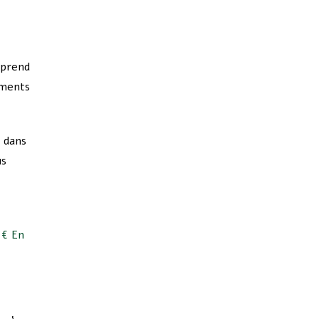
 prend
uments
e dans
us
 € En