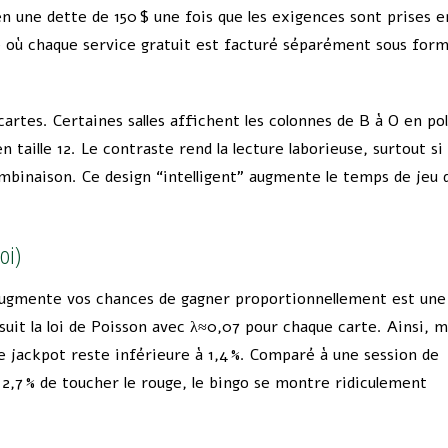
n une dette de 150 $ une fois que les exigences sont prises e
 où chaque service gratuit est facturé séparément sous for
cartes. Certaines salles affichent les colonnes de B à O en po
en taille 12. Le contraste rend la lecture laborieuse, surtout si
mbinaison. Ce design “intelligent” augmente le temps de jeu d
oi)
 augmente vos chances de gagner proportionnellement est une
i suit la loi de Poisson avec λ≈0,07 pour chaque carte. Ainsi,
le jackpot reste inférieure à 1,4 %. Comparé à une session de
 2,7 % de toucher le rouge, le bingo se montre ridiculement