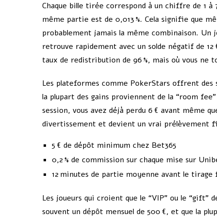
Chaque bille tirée correspond à un chiffre de 1 à
même partie est de 0,013 %. Cela signifie que mê
probablement jamais la même combinaison. Un jo
retrouve rapidement avec un solde négatif de 12 
taux de redistribution de 96 %, mais où vous ne t
Les plateformes comme PokerStars offrent des sal
la plupart des gains proviennent de la “room fee”
session, vous avez déjà perdu 6 € avant même que 
divertissement et devient un vrai prélèvement fi
5 € de dépôt minimum chez Bet365
0,2 % de commission sur chaque mise sur Unib
12 minutes de partie moyenne avant le tirage f
Les joueurs qui croient que le “VIP” ou le “gift”
souvent un dépôt mensuel de 500 €, et que la plu