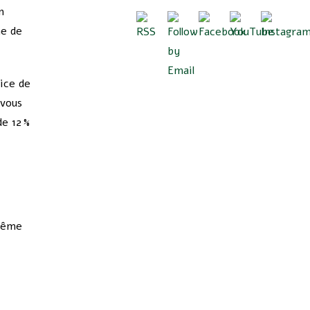
n
me de
lice de
 vous
e 12 %
 même