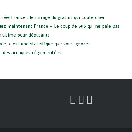
 réel France : le mirage du gratuit qui coûte cher
quez maintenant France – Le coup de pub qui ne paie pas
e ultime pour débutants
nde, c’est une statistique que vous ignorez
tie des arnaques réglementées