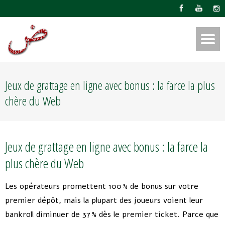
Jeux de grattage en ligne avec bonus : la farce la plus
chère du Web
Jeux de grattage en ligne avec bonus : la farce la
plus chère du Web
Les opérateurs promettent 100 % de bonus sur votre
premier dépôt, mais la plupart des joueurs voient leur
bankroll diminuer de 37 % dès le premier ticket. Parce que