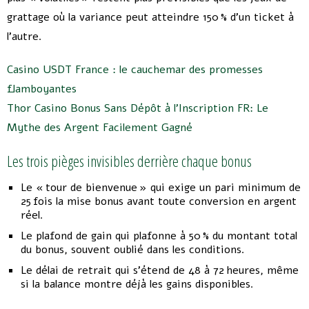
grattage où la variance peut atteindre 150 % d’un ticket à
l’autre.
Casino USDT France : le cauchemar des promesses
flamboyantes
Thor Casino Bonus Sans Dépôt à l’Inscription FR: Le
Mythe des Argent Facilement Gagné
Les trois pièges invisibles derrière chaque bonus
Le « tour de bienvenue » qui exige un pari minimum de
25 fois la mise bonus avant toute conversion en argent
réel.
Le plafond de gain qui plafonne à 50 % du montant total
du bonus, souvent oublié dans les conditions.
Le délai de retrait qui s’étend de 48 à 72 heures, même
si la balance montre déjà les gains disponibles.