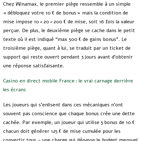
Chez Winamax, le premier piège ressemble à un simple
« débloquez votre 10 € de bonus » mais la condition de
mise impose 10 × 20 = 200 € de mise, soit 16 fois la valeur
perçue. De plus, le deuxième piège se cache dans le petit
texte où il est indiqué “max 500 € de gains bonus”. Le
troisième piège, quant à lui, se traduit par un ticket de
support qui reste ouvert pendant 3 jours avant d’obtenir
une réponse satisfaisante.
Casino en direct mobile France : le vrai carnage derrière
les écrans
Les joueurs qui s’enlisent dans ces mécaniques n’ont
souvent pas conscience que chaque bonus crée une dette
cachée. Par exemple, un joueur qui utilise 5 bonus de 10 €
chacun doit générer 125 € de mise cumulée pour les
convertir tous – une charge qui dépasse le budget mensuel