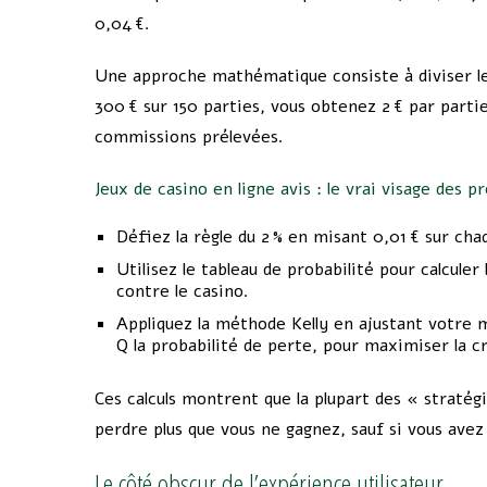
0,04 €.
Une approche mathématique consiste à diviser le 
300 € sur 150 parties, vous obtenez 2 € par partie
commissions prélevées.
Jeux de casino en ligne avis : le vrai visage des p
Défiez la règle du 2 % en misant 0,01 € sur cha
Utilisez le tableau de probabilité pour calcule
contre le casino.
Appliquez la méthode Kelly en ajustant votre m
Q la probabilité de perte, pour maximiser la c
Ces calculs montrent que la plupart des « straté
perdre plus que vous ne gagnez, sauf si vous avez
Le côté obscur de l’expérience utilisateur