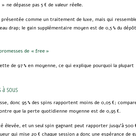
» ne dépasse pas 5 € de valeur réelle.
ax, présentée comme un traitement de luxe, mais qui ressembl
au drap; le gain supplémentaire moyen est de 0,5 % du dépôt
s promesses de « free »
nette de 97 % en moyenne, ce qui explique pourquoi la plupart
s à sous
asse, donc 95 % des spins rapportent moins de 0,05 €; compare
 montre que la perte quotidienne moyenne est de 0,95 €.
é élevée, et un seul spin gagnant peut rapporter jusqu’à 500 
joueur qui mise 20 € chaque session a donc une espérance de g