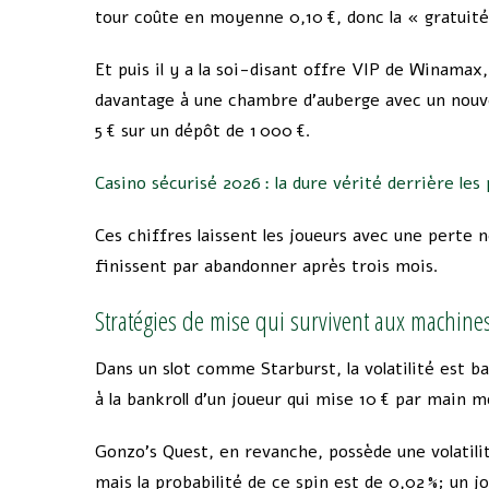
tour coûte en moyenne 0,10 €, donc la « gratuité 
Et puis il y a la soi-disant offre VIP de Winam
davantage à une chambre d’auberge avec un nouve
5 € sur un dépôt de 1 000 €.
Casino sécurisé 2026 : la dure vérité derrière le
Ces chiffres laissent les joueurs avec une perte 
finissent par abandonner après trois mois.
Stratégies de mise qui survivent aux machine
Dans un slot comme Starburst, la volatilité est b
à la bankroll d’un joueur qui mise 10 € par main
Gonzo’s Quest, en revanche, possède une volatilit
mais la probabilité de ce spin est de 0,02 %; un 