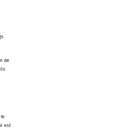
gs
an de
its
 le
i est