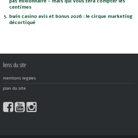
pas millionnaire – mais qui vous fera compter les
centimes
bwin casino avis et bonus 2026 : le cirque marketing
décortiqué
liens du site
mentions legales
plan du site