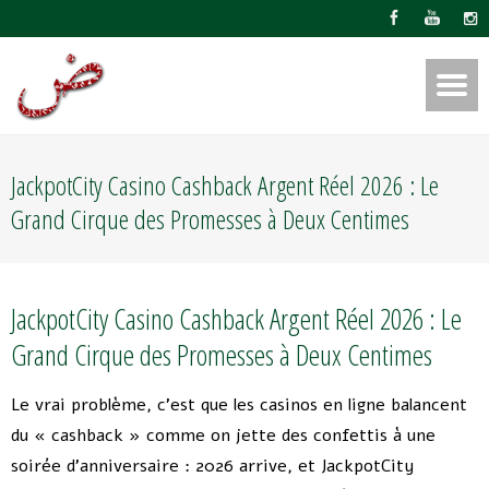
JackpotCity Casino Cashback Argent Réel 2026 : Le
Grand Cirque des Promesses à Deux Centimes
JackpotCity Casino Cashback Argent Réel 2026 : Le
Grand Cirque des Promesses à Deux Centimes
Le vrai problème, c’est que les casinos en ligne balancent
du « cashback » comme on jette des confettis à une
soirée d’anniversaire : 2026 arrive, et JackpotCity