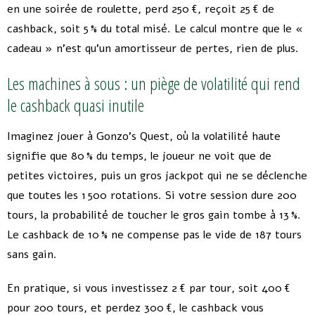
en une soirée de roulette, perd 250 €, reçoit 25 € de
cashback, soit 5 % du total misé. Le calcul montre que le «
cadeau » n’est qu’un amortisseur de pertes, rien de plus.
Les machines à sous : un piège de volatilité qui rend
le cashback quasi inutile
Imaginez jouer à Gonzo’s Quest, où la volatilité haute
signifie que 80 % du temps, le joueur ne voit que de
petites victoires, puis un gros jackpot qui ne se déclenche
que toutes les 1 500 rotations. Si votre session dure 200
tours, la probabilité de toucher le gros gain tombe à 13 %.
Le cashback de 10 % ne compense pas le vide de 187 tours
sans gain.
En pratique, si vous investissez 2 € par tour, soit 400 €
pour 200 tours, et perdez 300 €, le cashback vous