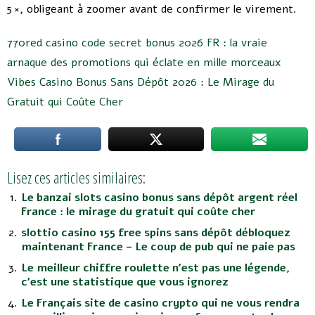
5 ×, obligeant à zoomer avant de confirmer le virement.
770red casino code secret bonus 2026 FR : la vraie
arnaque des promotions qui éclate en mille morceaux
Vibes Casino Bonus Sans Dépôt 2026 : Le Mirage du
Gratuit qui Coûte Cher
Lisez ces articles similaires:
Le banzai slots casino bonus sans dépôt argent réel
France : le mirage du gratuit qui coûte cher
slottio casino 155 free spins sans dépôt débloquez
maintenant France – Le coup de pub qui ne paie pas
Le meilleur chiffre roulette n’est pas une légende,
c’est une statistique que vous ignorez
Le Français site de casino crypto qui ne vous rendra