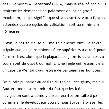
des virements « instantanés FR », mais la réalité est qu’ils
traitent les demandes de paiement en lot de 500 €
maximum, ce qui signifie que si vous sortez 2 000 €, vous
attendez quatre cycles de validation, soit au minimum
96 heures.
Enfin, la petite clause qui me fait encore rire : le texte
stipule que les gains doivent être supérieurs à 0,10 € pour
être retirés, alors que la plupart des gains issus de ces 70
tours sont de 0,05 € ou moins. Une règle qui ressemble à
un caprice d’enfant qui refuse de partager ses bonbons.
On aurait pu parler du design du tableau des gains, mais il
faut vraiment se plaindre du fait que les icônes de
navigation sont à peine visibles, écrites en taille 8 px,
comme si le développeur voulait nous forcer à plisser les