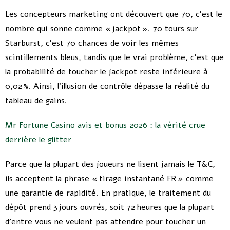
Les concepteurs marketing ont découvert que 70, c’est le
nombre qui sonne comme « jackpot ». 70 tours sur
Starburst, c’est 70 chances de voir les mêmes
scintillements bleus, tandis que le vrai problème, c’est que
la probabilité de toucher le jackpot reste inférieure à
0,02 %. Ainsi, l’illusion de contrôle dépasse la réalité du
tableau de gains.
Mr Fortune Casino avis et bonus 2026 : la vérité crue
derrière le glitter
Parce que la plupart des joueurs ne lisent jamais le T&C,
ils acceptent la phrase « tirage instantané FR » comme
une garantie de rapidité. En pratique, le traitement du
dépôt prend 3 jours ouvrés, soit 72 heures que la plupart
d’entre vous ne veulent pas attendre pour toucher un