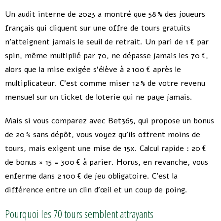
Un audit interne de 2023 a montré que 58 % des joueurs
français qui cliquent sur une offre de tours gratuits
n’atteignent jamais le seuil de retrait. Un pari de 1 € par
spin, même multiplié par 70, ne dépasse jamais les 70 €,
alors que la mise exigée s’élève à 2 100 € après le
multiplicateur. C’est comme miser 12 % de votre revenu
mensuel sur un ticket de loterie qui ne paye jamais.
Mais si vous comparez avec Bet365, qui propose un bonus
de 20 % sans dépôt, vous voyez qu’ils offrent moins de
tours, mais exigent une mise de 15x. Calcul rapide : 20 €
de bonus × 15 = 300 € à parier. Horus, en revanche, vous
enferme dans 2 100 € de jeu obligatoire. C’est la
différence entre un clin d’œil et un coup de poing.
Pourquoi les 70 tours semblent attrayants