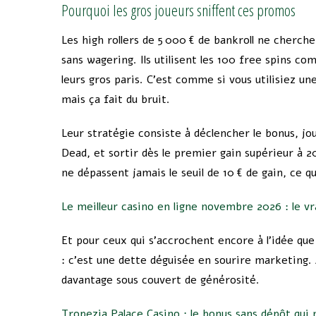
Pourquoi les gros joueurs sniffent ces promos
Les high rollers de 5 000 € de bankroll ne cherche
sans wagering. Ils utilisent les 100 free spins c
leurs gros paris. C’est comme si vous utilisiez un
mais ça fait du bruit.
Leur stratégie consiste à déclencher le bonus, j
Dead, et sortir dès le premier gain supérieur à 2
ne dépassent jamais le seuil de 10 € de gain, ce q
Le meilleur casino en ligne novembre 2026 : le vra
Et pour ceux qui s’accrochent encore à l’idée que
: c’est une dette déguisée en sourire marketing. 
davantage sous couvert de générosité.
Tropezia Palace Casino : le bonus sans dépôt qu