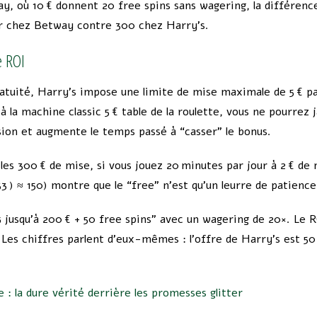
y, où 10 € donnent 20 free spins sans wagering, la différenc
eur chez Betway contre 300 chez Harry’s.
e ROI
ratuité, Harry’s impose une limite de mise maximale de 5 € pa
 la machine classic 5 € table de la roulette, vous ne pourrez 
sion et augmente le temps passé à “casser” le bonus.
es 300 € de mise, si vous jouez 20 minutes par jour à 2 € de 
,33 ) ≈ 150) montre que le “free” n’est qu’un leurre de patience
jusqu’à 200 € + 50 free spins” avec un wagering de 20×. Le 
. Les chiffres parlent d’eux-mêmes : l’offre de Harry’s est 50
e : la dure vérité derrière les promesses glitter