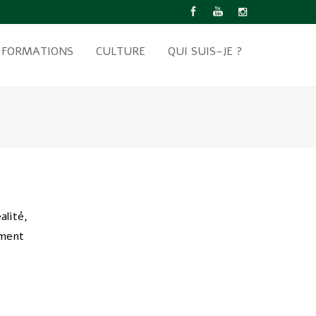
FORMATIONS
CULTURE
QUI SUIS-JE ?
alité,
ement