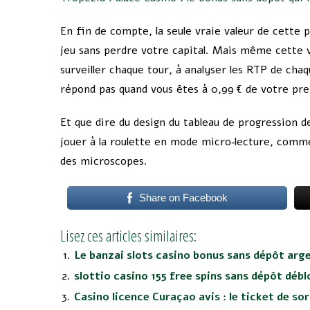
En fin de compte, la seule vraie valeur de cette 
jeu sans perdre votre capital. Mais même cette 
surveiller chaque tour, à analyser les RTP de cha
répond pas quand vous êtes à 0,99 € de votre pr
Et que dire du design du tableau de progression d
jouer à la roulette en mode micro‑lecture, comme 
des microscopes.
Share on Facebook
Lisez ces articles similaires:
Le banzai slots casino bonus sans dépôt arge
slottio casino 155 free spins sans dépôt déb
Casino licence Curaçao avis : le ticket de s