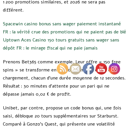
1 200 promotions similaires, et 2026 ne sera pas
différent.
Spacewin casino bonus sans wager paiement instantané
FR : la vérité crue des promotions qui ne paient pas de blé
Uptown Aces Casino 150 tours gratuits sans wager sans
dépôt FR : le mirage fiscal qui ne paie jamais
Prenons Bet365 comme exemple. Leur offre « 150 free
spins » se transforme en 150 fois le même écran de
chargement, chacun d’une durée moyenne de 12 secondes.
Résultat : 30 minutes d’attente pour un pari qui ne
dépasse jamais 0,02 € de profit.
Unibet, par contre, propose un code bonus qui, une fois
saisi, débloque 20 tours supplémentaires sur Starburst.
Comparé à Gonzo’s Quest, qui présente une volatilité