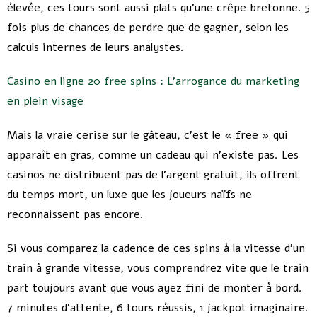
élevée, ces tours sont aussi plats qu’une crêpe bretonne. 5
fois plus de chances de perdre que de gagner, selon les
calculs internes de leurs analystes.
Casino en ligne 20 free spins : L’arrogance du marketing
en plein visage
Mais la vraie cerise sur le gâteau, c’est le « free » qui
apparaît en gras, comme un cadeau qui n’existe pas. Les
casinos ne distribuent pas de l’argent gratuit, ils offrent
du temps mort, un luxe que les joueurs naïfs ne
reconnaissent pas encore.
Si vous comparez la cadence de ces spins à la vitesse d’un
train à grande vitesse, vous comprendrez vite que le train
part toujours avant que vous ayez fini de monter à bord.
7 minutes d’attente, 6 tours réussis, 1 jackpot imaginaire.