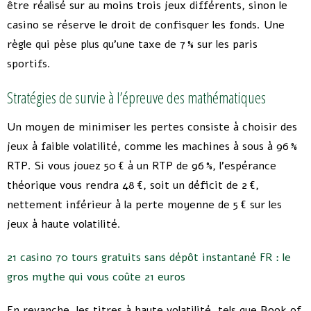
être réalisé sur au moins trois jeux différents, sinon le
casino se réserve le droit de confisquer les fonds. Une
règle qui pèse plus qu’une taxe de 7 % sur les paris
sportifs.
Stratégies de survie à l’épreuve des mathématiques
Un moyen de minimiser les pertes consiste à choisir des
jeux à faible volatilité, comme les machines à sous à 96 %
RTP. Si vous jouez 50 € à un RTP de 96 %, l’espérance
théorique vous rendra 48 €, soit un déficit de 2 €,
nettement inférieur à la perte moyenne de 5 € sur les
jeux à haute volatilité.
21 casino 70 tours gratuits sans dépôt instantané FR : le
gros mythe qui vous coûte 21 euros
En revanche, les titres à haute volatilité, tels que Book of