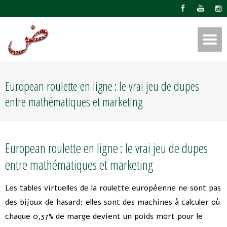
European roulette en ligne : le vrai jeu de dupes
entre mathématiques et marketing
European roulette en ligne : le vrai jeu de dupes
entre mathématiques et marketing
Les tables virtuelles de la roulette européenne ne sont pas
des bijoux de hasard; elles sont des machines à calculer où
chaque 0,37% de marge devient un poids mort pour le