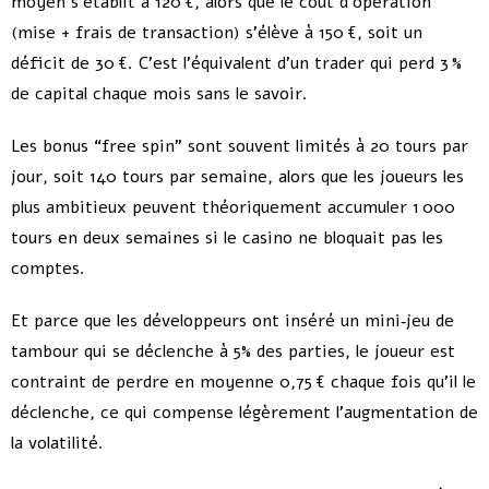
moyen s’établit à 120 €, alors que le coût d’opération
(mise + frais de transaction) s’élève à 150 €, soit un
déficit de 30 €. C’est l’équivalent d’un trader qui perd 3 %
de capital chaque mois sans le savoir.
Les bonus “free spin” sont souvent limités à 20 tours par
jour, soit 140 tours par semaine, alors que les joueurs les
plus ambitieux peuvent théoriquement accumuler 1 000
tours en deux semaines si le casino ne bloquait pas les
comptes.
Et parce que les développeurs ont inséré un mini‑jeu de
tambour qui se déclenche à 5% des parties, le joueur est
contraint de perdre en moyenne 0,75 € chaque fois qu’il le
déclenche, ce qui compense légèrement l’augmentation de
la volatilité.