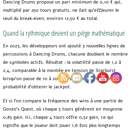
Dancing Drums propose un pari minimum de 0,10 € qui,
multiplié par 250 tours gratuits, ne fait qu’effleurer le
seuil du break‑even, environ 12,50 € au total.
Quand la rythmique devient un piège mathématique
En 2023, les développeurs ont ajouté 3 nouvelles lignes de
percussions à Dancing Drums, chacune doublant le nombre
de symboles actifs. Résultat : la volatilité passe de 1,2 à
2,4, comparable à la montée en tension de Starburst
lorsqu’on passe de 10 à 20 lignes, mais sans la même
probabilité d’obtenir le jackpot.
Et si l’on compare la fréquence des wins à une partie de
Gonzo’s Quest, où chaque 5 tours génèrent en moyenne
0,85 gain. Ici, chaque 4 tours offre 0,52 gain, ce qui
signifie que le joueur doit jouer 1,6 fois plus longtemps