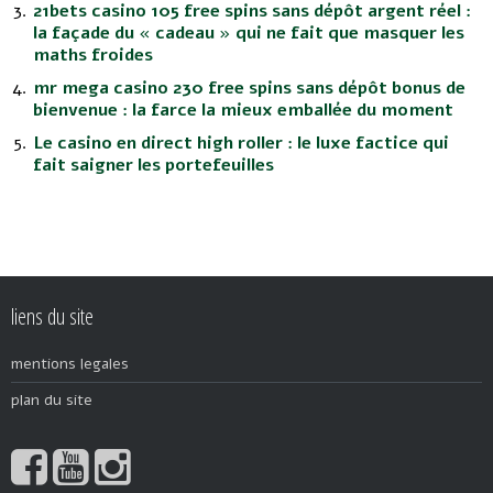
21bets casino 105 free spins sans dépôt argent réel :
la façade du « cadeau » qui ne fait que masquer les
maths froides
mr mega casino 230 free spins sans dépôt bonus de
bienvenue : la farce la mieux emballée du moment
Le casino en direct high roller : le luxe factice qui
fait saigner les portefeuilles
liens du site
mentions legales
plan du site