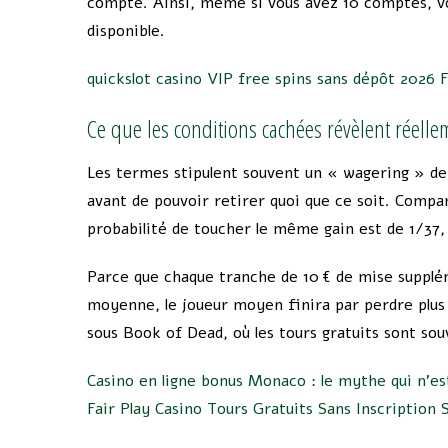
compte. Ainsi, même si vous avez 10 comptes, vo
disponible.
quickslot casino VIP free spins sans dépôt 2026 F
Ce que les conditions cachées révèlent réelle
Les termes stipulent souvent un « wagering » de 
avant de pouvoir retirer quoi que ce soit. Compar
probabilité de toucher le même gain est de 1/37,
Parce que chaque tranche de 10 € de mise supplém
moyenne, le joueur moyen finira par perdre plus 
sous Book of Dead, où les tours gratuits sont souv
Casino en ligne bonus Monaco : le mythe qui n’est 
Fair Play Casino Tours Gratuits Sans Inscription