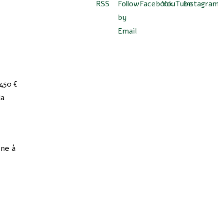
450 €
la
ine à