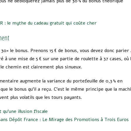
us ne débloquerez jamais plus de 30 % du bonus théorique
R : le mythe du cadeau gratuit qui coûte cher
ment
30× le bonus. Prenons 15 € de bonus, vous devez donc parier 
é à une mise de 5 € sur une partie de roulette à 37 cases, où 
 le chemin est clairement plus sinueux.
entaire augmente la variance du portefeuille de 0,3 % en
que le bonus qu’il a reçu. C’est le même principe que la mach
ent plus volatils que les tours payants.
qu’une illusion fiscale
 Sans Dépôt France : Le Mirage des Promotions à Trois Euros