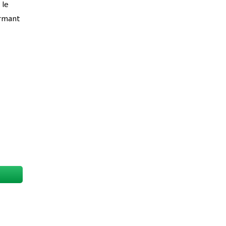
 le
ormant