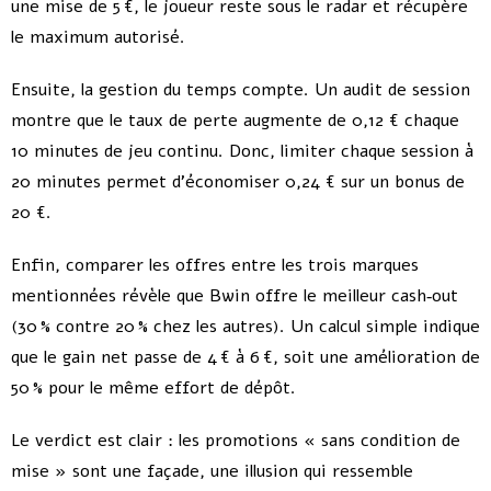
une mise de 5 €, le joueur reste sous le radar et récupère
le maximum autorisé.
Ensuite, la gestion du temps compte. Un audit de session
montre que le taux de perte augmente de 0,12 € chaque
10 minutes de jeu continu. Donc, limiter chaque session à
20 minutes permet d’économiser 0,24 € sur un bonus de
20 €.
Enfin, comparer les offres entre les trois marques
mentionnées révèle que Bwin offre le meilleur cash‑out
(30 % contre 20 % chez les autres). Un calcul simple indique
que le gain net passe de 4 € à 6 €, soit une amélioration de
50 % pour le même effort de dépôt.
Le verdict est clair : les promotions « sans condition de
mise » sont une façade, une illusion qui ressemble