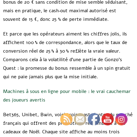
bonus de 20 € sans condition de mise semble séduisant,
mais en pratique, le cash‑out maximal autorisé est
souvent de 15 €, donc 25 % de perte immédiate.
Et parce que les opérateurs aiment les chiffres jolis, ils
affichent 100 % de correspondance, alors que le taux de
conversion réel de 25 % à 30 % reflète la vraie valeur.
Comparons cela à la volatilité d’une partie de Gonzo’s
Quest : la promesse du bonus ressemble à un spin gratuit
qui ne paie jamais plus que la mise initiale.
Machines à sous en ligne pour mobile : le vrai cauchemar
des joueurs avertis
Bet365, Unibet, Bwin, voici trois mastodontes du marché
français qui offrent des promotions ressemblant à des
cadeaux de Noël. Chaque site affiche au moins trois