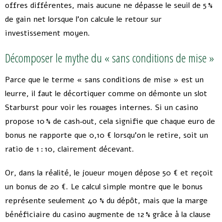
offres différentes, mais aucune ne dépasse le seuil de 5 %
de gain net lorsque l’on calcule le retour sur
investissement moyen.
Décomposer le mythe du « sans conditions de mise »
Parce que le terme « sans conditions de mise » est un
leurre, il faut le décortiquer comme on démonte un slot
Starburst pour voir les rouages internes. Si un casino
propose 10 % de cash‑out, cela signifie que chaque euro de
bonus ne rapporte que 0,10 € lorsqu’on le retire, soit un
ratio de 1 : 10, clairement décevant.
Or, dans la réalité, le joueur moyen dépose 50 € et reçoit
un bonus de 20 €. Le calcul simple montre que le bonus
représente seulement 40 % du dépôt, mais que la marge
bénéficiaire du casino augmente de 12 % grâce à la clause