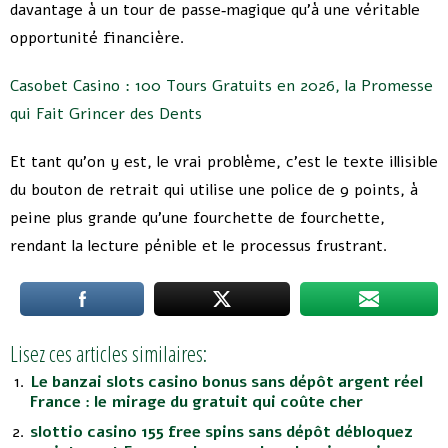
davantage à un tour de passe‑magique qu’à une véritable
opportunité financière.
Casobet Casino : 100 Tours Gratuits en 2026, la Promesse
qui Fait Grincer des Dents
Et tant qu’on y est, le vrai problème, c’est le texte illisible
du bouton de retrait qui utilise une police de 9 points, à
peine plus grande qu’une fourchette de fourchette,
rendant la lecture pénible et le processus frustrant.
Lisez ces articles similaires:
Le banzai slots casino bonus sans dépôt argent réel
France : le mirage du gratuit qui coûte cher
slottio casino 155 free spins sans dépôt débloquez