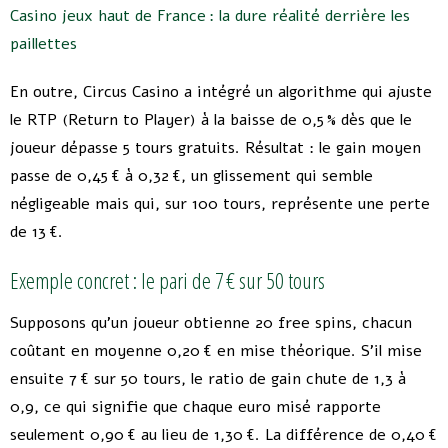
Casino jeux haut de France : la dure réalité derrière les
paillettes
En outre, Circus Casino a intégré un algorithme qui ajuste
le RTP (Return to Player) à la baisse de 0,5 % dès que le
joueur dépasse 5 tours gratuits. Résultat : le gain moyen
passe de 0,45 € à 0,32 €, un glissement qui semble
négligeable mais qui, sur 100 tours, représente une perte
de 13 €.
Exemple concret : le pari de 7 € sur 50 tours
Supposons qu’un joueur obtienne 20 free spins, chacun
coûtant en moyenne 0,20 € en mise théorique. S’il mise
ensuite 7 € sur 50 tours, le ratio de gain chute de 1,3 à
0,9, ce qui signifie que chaque euro misé rapporte
seulement 0,90 € au lieu de 1,30 €. La différence de 0,40 €