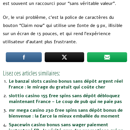
est souvent un raccourci pour “sans véritable valeur”.
Or, le vrai problème, c’est la police de caractères du
bouton “Claim now” qui utilise une fonte de 9 px, illisible
sur un écran de 13 pouces, et qui rend l’expérience
utilisateur d’autant plus frustrante.
Lisez ces articles similaires:
Le banzai slots casino bonus sans dépôt argent réel
France : le mirage du gratuit qui coûte cher
slottio casino 155 free spins sans dépôt débloquez
maintenant France – Le coup de pub qui ne paie pas
mr mega casino 230 free spins sans dépôt bonus de
bienvenue : la farce la mieux emballée du moment
Spacewin casino bonus sans wager paiement