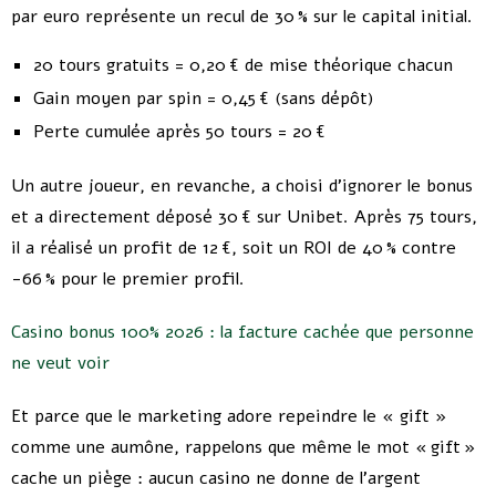
par euro représente un recul de 30 % sur le capital initial.
20 tours gratuits = 0,20 € de mise théorique chacun
Gain moyen par spin = 0,45 € (sans dépôt)
Perte cumulée après 50 tours = 20 €
Un autre joueur, en revanche, a choisi d’ignorer le bonus
et a directement déposé 30 € sur Unibet. Après 75 tours,
il a réalisé un profit de 12 €, soit un ROI de 40 % contre
-66 % pour le premier profil.
Casino bonus 100% 2026 : la facture cachée que personne
ne veut voir
Et parce que le marketing adore repeindre le « gift »
comme une aumône, rappelons que même le mot « gift »
cache un piège : aucun casino ne donne de l’argent