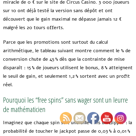
miracle de 0 € sur le site de Circus Casino. 3 000 joueurs
sur 10 ont déjà testé la version sans dépôt et ont
découvert que le gain maximal ne dépasse jamais 12 €
malgré les 20 tours offerts.
Parce que les promotions sont surtout du calcul
arithmétique, le tableau suivant montre comment le % de
conversion chute de 45 % dès que la contrainte de mise
disparaît : 15 % de joueurs utilisent le bonus, 8 % atteignent
le seuil de gain, et seulement 1,2 % sortent avec un profit
réel.
Pourquoi les “free spins” sans wager sont un leurre
de mathématicien
Imaginez que chaque spin soit une bille dans un flipper : la
probabilité de toucher le jackpot passe de 0,03 % à 0,01 %