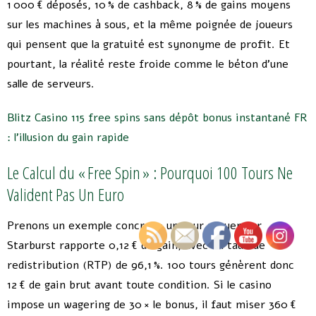
1 000 € déposés, 10 % de cashback, 8 % de gains moyens
sur les machines à sous, et la même poignée de joueurs
qui pensent que la gratuité est synonyme de profit. Et
pourtant, la réalité reste froide comme le béton d’une
salle de serveurs.
Blitz Casino 115 free spins sans dépôt bonus instantané FR
: l’illusion du gain rapide
Le Calcul du « Free Spin » : Pourquoi 100 Tours Ne
Valident Pas Un Euro
Prenons un exemple concret : un tour moyen sur
Starburst rapporte 0,12 € de gain, avec un taux de
redistribution (RTP) de 96,1 %. 100 tours génèrent donc
12 € de gain brut avant toute condition. Si le casino
impose un wagering de 30 × le bonus, il faut miser 360 €