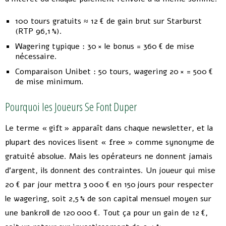
100 tours gratuits ≈ 12 € de gain brut sur Starburst
(RTP 96,1 %).
Wagering typique : 30 × le bonus = 360 € de mise
nécessaire.
Comparaison Unibet : 50 tours, wagering 20 × = 500 €
de mise minimum.
Pourquoi les Joueurs Se Font Duper
Le terme « gift » apparaît dans chaque newsletter, et la
plupart des novices lisent « free » comme synonyme de
gratuité absolue. Mais les opérateurs ne donnent jamais
d’argent, ils donnent des contraintes. Un joueur qui mise
20 € par jour mettra 3 000 € en 150 jours pour respecter
le wagering, soit 2,5 % de son capital mensuel moyen sur
une bankroll de 120 000 €. Tout ça pour un gain de 12 €,